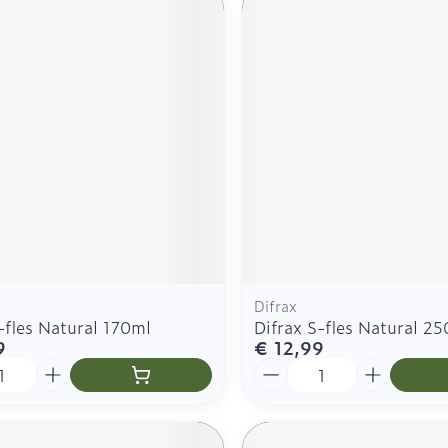
Difrax
-fles Natural 170ml
Difrax S-fles Natural 2
9
€ 12,99
Aantal