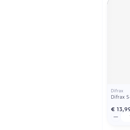
Difrax
Difrax S
€ 13,9
Aantal