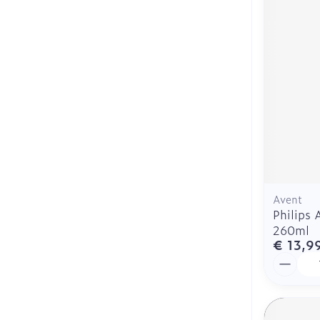
Haar
Mondmaskers
Parfums en
geurproducte
Avent
Philips 
260ml
€ 13,9
Aantal