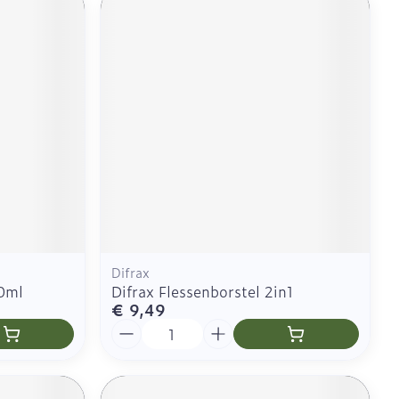
Difrax
50ml
Difrax Flessenborstel 2in1
€ 9,49
Aantal