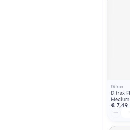
Difrax
Difrax F
Medium
€ 7,49
Aantal