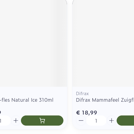
Difrax
-fles Natural Ice 310ml
Difrax Mammafeel Zuigf
9
€ 18,99
Aantal