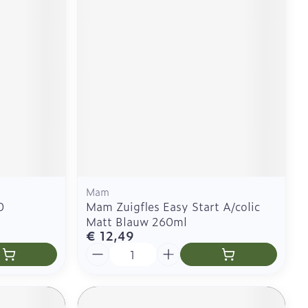
CBD
Mam
0
Mam Zuigfles Easy Start A/colic
Matt Blauw 260ml
€ 12,49
Aantal