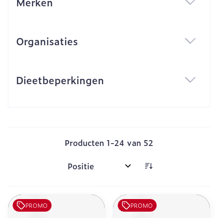
Merken
filter
Organisaties
filter
Dieetbeperkingen
filter
Producten
1
-
24
van
52
Sorteer op:
PROMO
PROMO