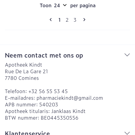
Toon
per pagina
Pagina's
U lees momenteel pagina
Pagina
Pagina
1
2
3
Neem contact met ons op
Apotheek Kindt
Rue De La Gare 21
7780
Comines
Telefoon:
+32 56 55 53 45
E-mailadres:
pharmaciekindt@
gmail.com
APB nummer:
540203
Apotheek titularis:
Janklaas Kindt
BTW nummer:
BE0445350556
Klantenservice