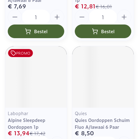
€ 7,69
€ 12,81
€ 16,01
Aantal
Aantal
Bestel
Bestel
PROMO
Labophar
Quies
Alpine Sleepdeep
Quies Oordoppen Schuim
Oordoppen 1p
Fluo A/lawaai 6 Paar
€ 13,94
€ 8,50
€ 17,42