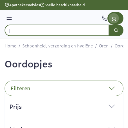
Ga naar de inhoud
Apothekersadvies
Snelle beschikbaarheid
Menu
Zoek
Product, merk, categorie...
Home
/
Schoonheid, verzorging en hygiëne
/
Oren
/
Oordo
Oordopjes
Filteren
Doorgaan naar productlijst
Prijs
filter