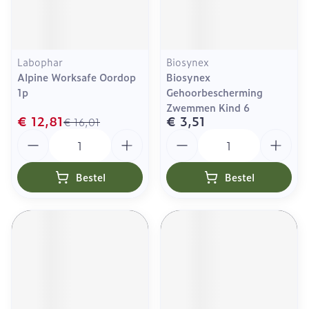
Labophar
Biosynex
Alpine Worksafe Oordop
Biosynex
1p
Gehoorbescherming
Zwemmen Kind 6
€ 12,81
€ 3,51
€ 16,01
Aantal
Aantal
Bestel
Bestel