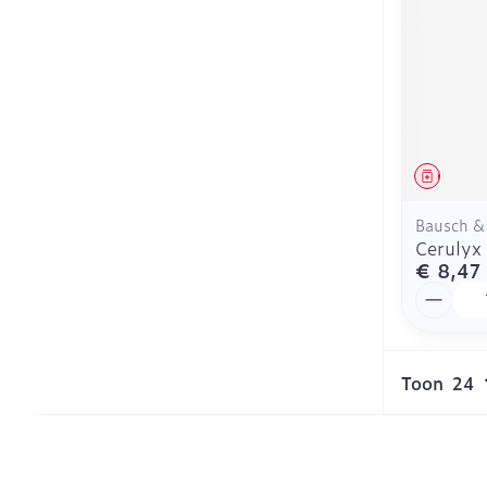
Genees
Bausch &
Cerulyx 
€ 8,47
Aantal
Toon