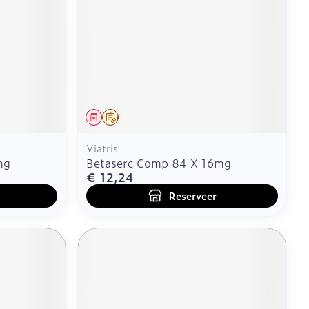
CBD
Geneesmiddel
Op voorschrift
Viatris
mg
Betaserc Comp 84 X 16mg
€ 12,24
Reserveer