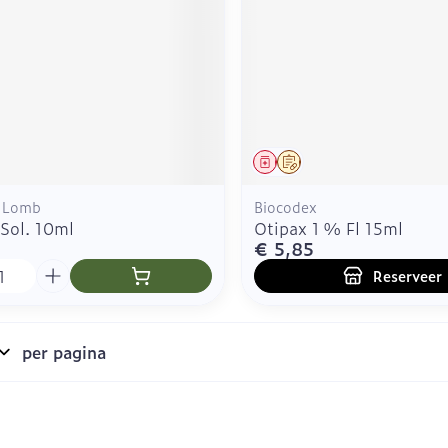
middel
Geneesmiddel
Op voorschrift
 Lomb
Biocodex
Sol. 10ml
Otipax 1 % Fl 15ml
€ 5,85
Reserveer
per pagina