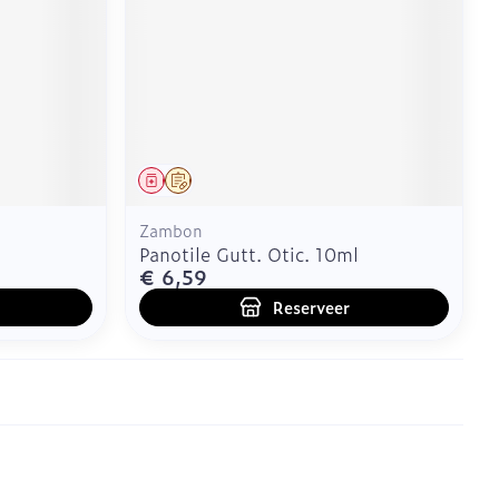
Geneesmiddel
Op voorschrift
Zambon
Panotile Gutt. Otic. 10ml
€ 6,59
Reserveer