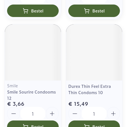
Bestel
Bestel
Smile
Durex Thin Feel Extra
Smile Sourire Condooms
Thin Condoms 10
12
€ 3,66
€ 15,49
Aantal
Aantal
Bestel
Bestel