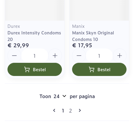
Durex
Manix
Durex Intensity Condoms
Manix Skyn Original
20
Condoms 10
€ 29,99
€ 17,95
Aantal
Aantal
Bestel
Bestel
Toon
per pagina
Pagina's
U lees momenteel pagina
Pagina
1
2