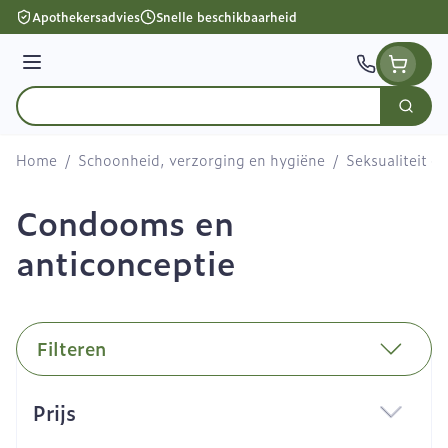
Ga naar de inhoud
Apothekersadvies
Snelle beschikbaarheid
Menu
Zoek
Product, merk, categorie...
Home
/
Schoonheid, verzorging en hygiëne
/
Seksualiteit e
Condooms en
anticonceptie
Filteren
Doorgaan naar productlijst
Prijs
filter