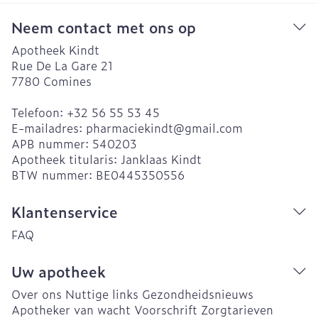
Neem contact met ons op
Apotheek Kindt
Rue De La Gare 21
7780
Comines
Telefoon:
+32 56 55 53 45
E-mailadres:
pharmaciekindt@
gmail.com
APB nummer:
540203
Apotheek titularis:
Janklaas Kindt
BTW nummer:
BE0445350556
Klantenservice
FAQ
Uw apotheek
Over ons
Nuttige links
Gezondheidsnieuws
Apotheker van wacht
Voorschrift
Zorgtarieven