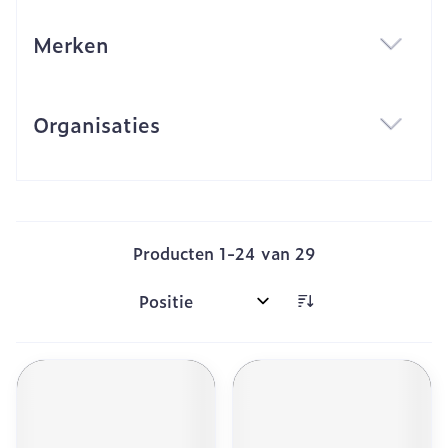
Merken
filter
Organisaties
filter
Producten
1
-
24
van
29
Sorteer op: