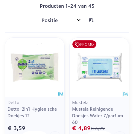
Producten
1
-
24
van
45
Sorteer op:
PROMO
Dettol
Mustela
Dettol 2in1 Hygienische
Mustela Reinigende
Doekjes 12
Doekjes Water Z/parfum
60
€ 3,59
€ 4,89
€ 6,99
Aantal
Aantal