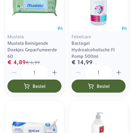
Mustela
Febelcare
Mustela Reinigende
Bactogel
Doekjes Geparfumeerde
Hydroalcoholische Fl
60
Pomp 500ml
€ 4,89
€ 14,99
€ 6,99
Aantal
Aantal
Bestel
Bestel