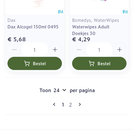
Dax
Bomedys, WaterWipes
Dax Alcogel 150ml 0495
Waterwipes Adult
Doekjes 30
€ 5,68
€ 4,29
Aantal
Aantal
Bestel
Bestel
Toon
per pagina
Pagina's
U lees momenteel pagina
Pagina
1
2