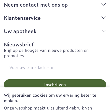
Neem contact met ons op
Klantenservice
Uw apotheek
Nieuwsbrief
Blijf op de hoogte van nieuwe producten en
promoties
E-mail adres
Inschrijven
Wij gebruiken cookies om uw ervaring beter te
Door op inschrijven te klikken, schrijft u zich in voor onze
nieuwsbrief en gaat u akkoord met onze
privacy policy
.
maken.
Onze webshop maakt uitsluitend gebruik van