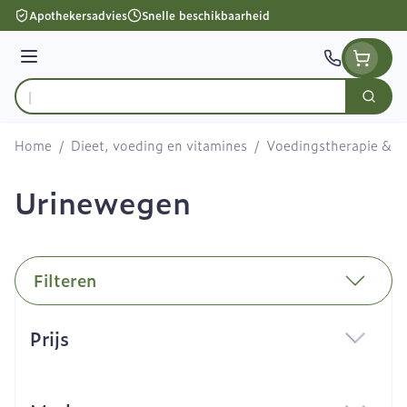
Ga naar de inhoud
Apothekersadvies
Snelle beschikbaarheid
Menu
Zoek
Product, merk, categorie...
Home
/
Dieet, voeding en vitamines
/
Voedingstherapie & we
Urinewegen
Filteren
Doorgaan naar productlijst
Prijs
filter