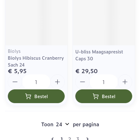
Biolys
U-bliss Maagsapresist
Biolys Hibiscus Cranberry
Caps 30
Sach 24
€ 5,95
€ 29,50
Aantal
Aantal
Bestel
Bestel
Toon
per pagina
Pagina's
U lees momenteel pagina
Pagina
Pagina
1
2
3