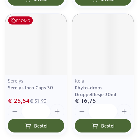
PROMO
Serelys
Kela
Serelys Inco Caps 30
Phyto-drops
Druppelflesje 30ml
€ 25,54
€ 16,75
€ 31,93
Aantal
Aantal
Bestel
Bestel