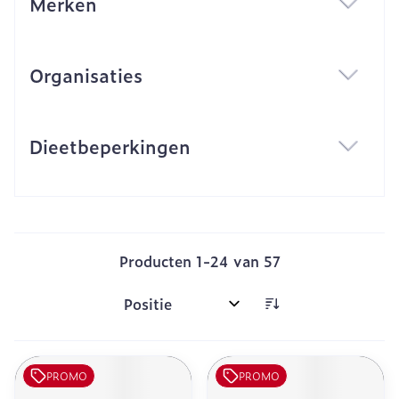
Merken
filter
Organisaties
filter
Dieetbeperkingen
filter
Producten
1
-
24
van
57
Sorteer op:
PROMO
PROMO