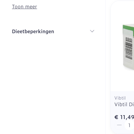
Menstruatie
Toon meer
Haar
Dieetbeperkingen
Mondmaskers
Parfums en
filter
geurproducte
Vibtil
Vibtil 
€ 11,4
Aantal