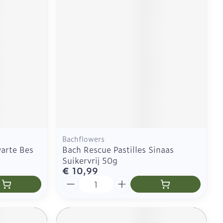
CBD
Bachflowers
warte Bes
Bach Rescue Pastilles Sinaas
Suikervrij 50g
€ 10,99
Aantal