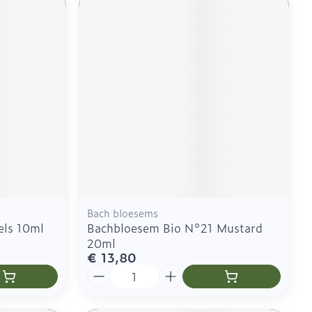
Bach bloesems
els 10ml
Bachbloesem Bio N°21 Mustard
20ml
€ 13,80
Aantal