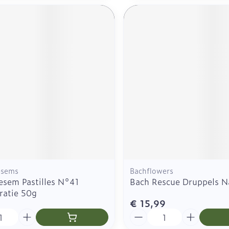
esems
Bachflowers
esem Pastilles N°41
Bach Rescue Druppels N
ratie 50g
€ 15,99
Aantal