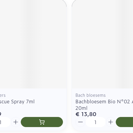
ers
Bach bloesems
scue Spray 7ml
Bachbloesem Bio N°02 
20ml
9
€ 13,80
Aantal