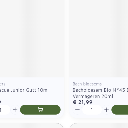
ers
Bach bloesems
scue Junior Gutt 10ml
Bachbloesem Bio N°45 
Vermageren 20ml
9
€ 21,99
Aantal