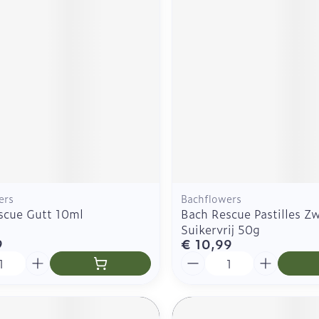
Zelfbruiner
Scheren
n
ers
Bachflowers
scue Gutt 10ml
Bach Rescue Pastilles Z
Suikervrij 50g
9
€ 10,99
Aantal