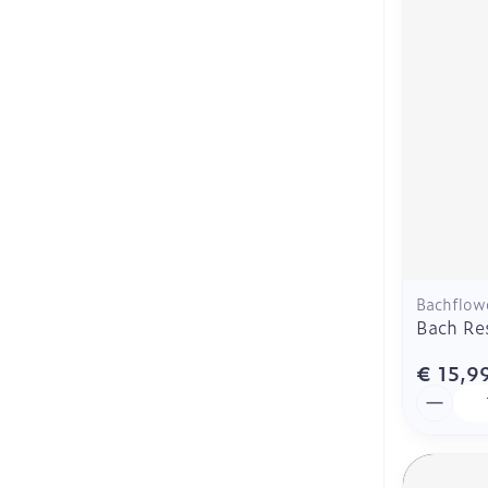
Haar
Mondmaskers
Parfums en
geurproducte
Bachflow
Bach Re
€ 15,9
Aantal