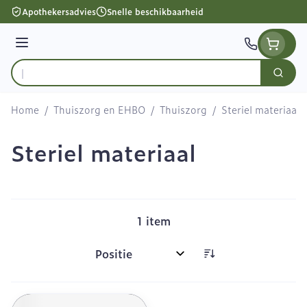
Ga naar de inhoud
Apothekersadvies
Snelle beschikbaarheid
Menu
Zoek
Product, merk, categorie...
Home
/
Thuiszorg en EHBO
/
Thuiszorg
/
Steriel materiaal
Steriel materiaal
1
item
Sorteer op: