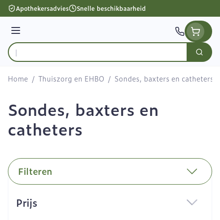
Ga naar de inhoud
Apothekersadvies
Snelle beschikbaarheid
Menu
Zoek
Product, merk, categorie...
Home
/
Thuiszorg en EHBO
/
Sondes, baxters en catheters
Sondes, baxters en
catheters
Filteren
Doorgaan naar productlijst
Prijs
filter