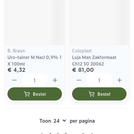
B. Braun
Coloplast
Uro-tainer M Nacl 0,9% 1
Luja Man Zakformaat
X 100ml
Ch12 30 20062
€ 4,32
€ 81,00
Aantal
Aantal
Bestel
Bestel
Toon
per pagina
Pagina's