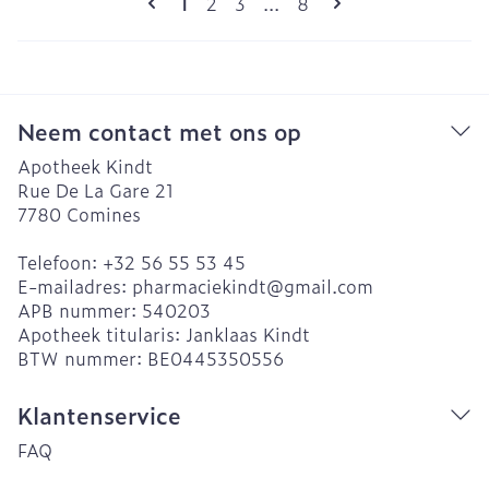
U lees momenteel pagina
Pagina
Pagina
Pagina
1
2
3
...
8
Neem contact met ons op
Apotheek Kindt
Rue De La Gare 21
7780
Comines
Telefoon:
+32 56 55 53 45
E-mailadres:
pharmaciekindt@
gmail.com
APB nummer:
540203
Apotheek titularis:
Janklaas Kindt
BTW nummer:
BE0445350556
Klantenservice
FAQ