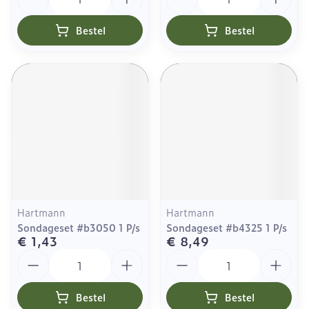
Bestel
Bestel
Hartmann
Hartmann
Sondageset #b3050 1 P/s
Sondageset #b4325 1 P/s
€ 1,43
€ 8,49
Aantal
Aantal
Bestel
Bestel