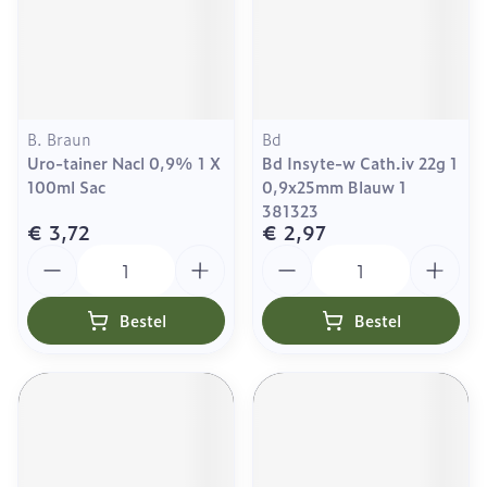
B. Braun
Bd
Uro-tainer Nacl 0,9% 1 X
Bd Insyte-w Cath.iv 22g 1
100ml Sac
0,9x25mm Blauw 1
381323
€ 3,72
€ 2,97
Aantal
Aantal
Bestel
Bestel