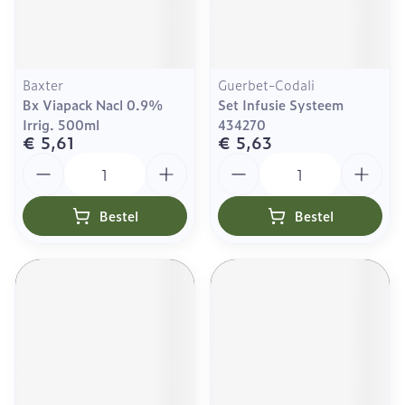
Baxter
Guerbet-Codali
Bx Viapack Nacl 0.9%
Set Infusie Systeem
Irrig. 500ml
434270
€ 5,61
€ 5,63
Aantal
Aantal
Bestel
Bestel