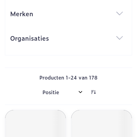
Merken
filter
Organisaties
filter
Producten
1
-
24
van
178
Sorteer op: