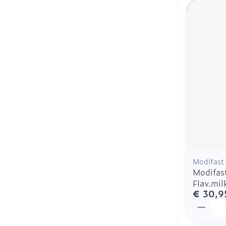
Modifast
Modifas
Flav.mi
€ 30,9
Aantal