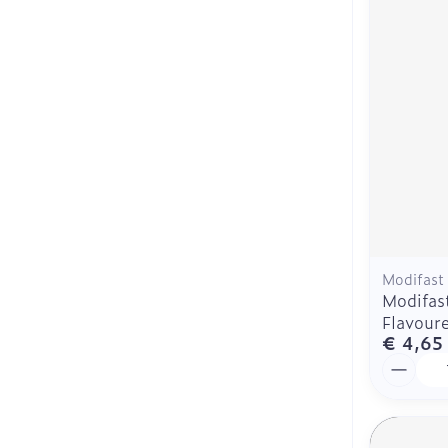
Haar
Mondmaskers
Parfums en
geurproducte
Modifast
Modifast
Flavour
€ 4,65
Aantal