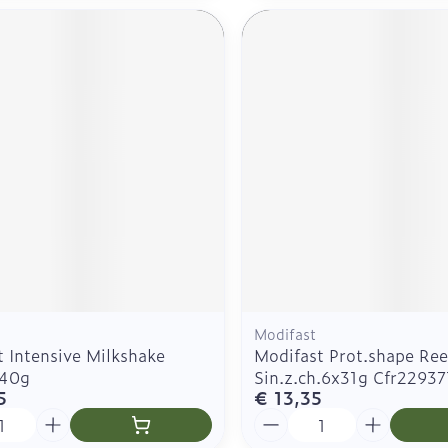
Modifast
 Intensive Milkshake
Modifast Prot.shape Re
440g
Sin.z.ch.6x31g Cfr22937
5
€ 13,35
Aantal