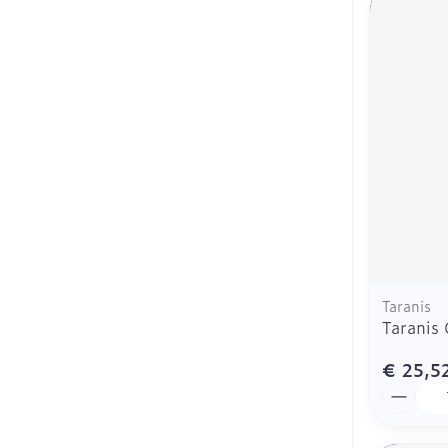
Taranis
Taranis 
€ 25,5
Aantal