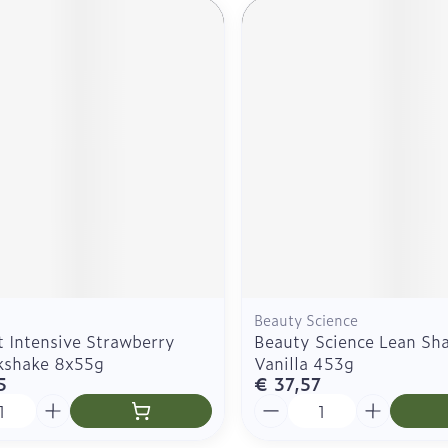
Beauty Science
t Intensive Strawberry
Beauty Science Lean S
lkshake 8x55g
Vanilla 453g
5
€ 37,57
Aantal