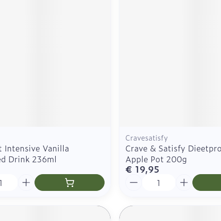
Zelfbruiner
Scheren
n
Cravesatisfy
 Intensive Vanilla
Crave & Satisfy Dieetpr
ed Drink 236ml
Apple Pot 200g
€ 19,95
Aantal