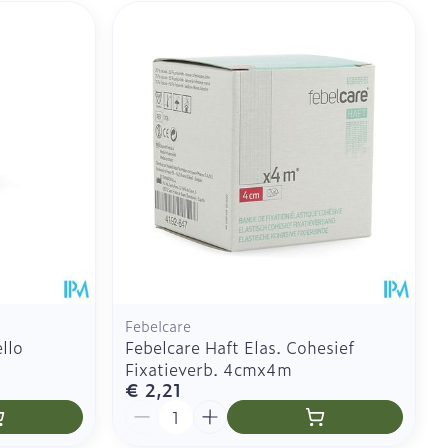
geneesmiddelen
CBD
Febelcare
llo
Febelcare Haft Elas. Cohesief
Fixatieverb. 4cmx4m
€ 2,21
Aantal