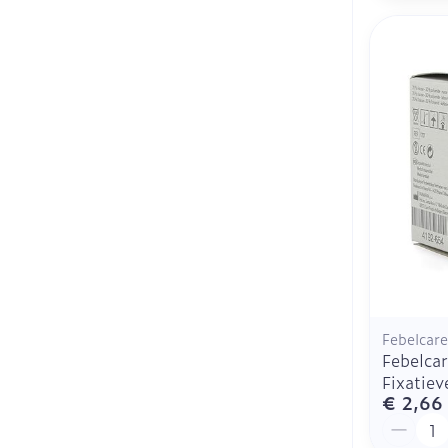
Febelcare
Febelcar
Fixatie
€ 2,66
Aantal