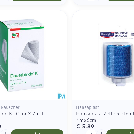
Rauscher
Hansaplast
nde K 10cm X 7m 1
Hansaplast Zelfhechten
4mx6cm
0
€ 5,89
Aantal