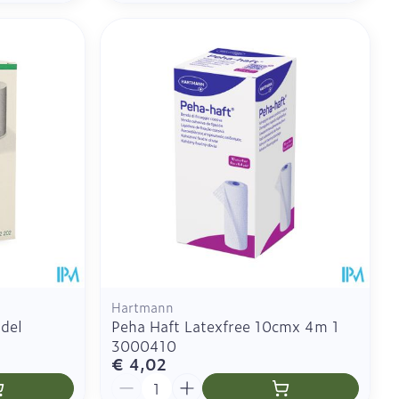
Hartmann
ndel
Peha Haft Latexfree 10cmx 4m 1
3000410
€ 4,02
Aantal