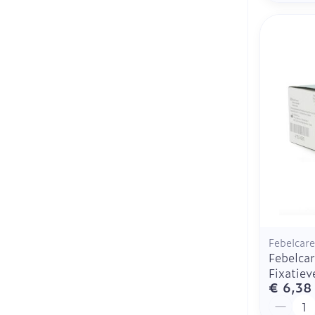
Febelcare
Febelcar
Fixatie
€ 6,38
Aantal