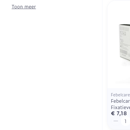
Menstruatie
Toon meer
Haar
Mondmaskers
Parfums en
geurproducte
Febelcare
Febelcar
Fixatie
€ 7,18
Aantal