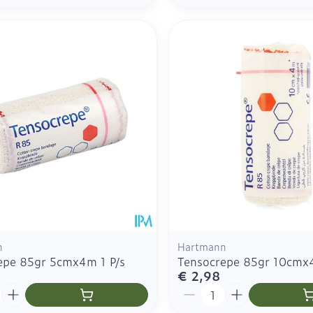
n
Hartmann
epe 85gr 5cmx4m 1 P/s
Tensocrepe 85gr 10cmx4
€ 2,98
Aantal