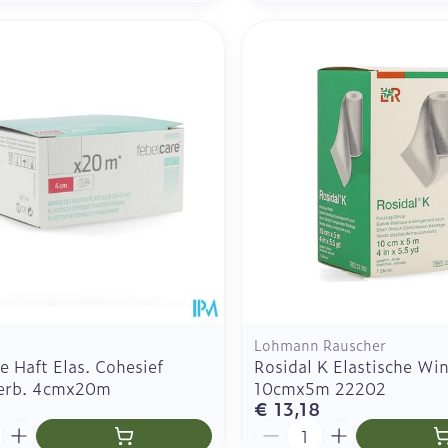
Lohmann Rauscher
e Haft Elas. Cohesief
Rosidal K Elastische Wi
verb. 4cmx20m
10cmx5m 22202
€ 13,18
Aantal