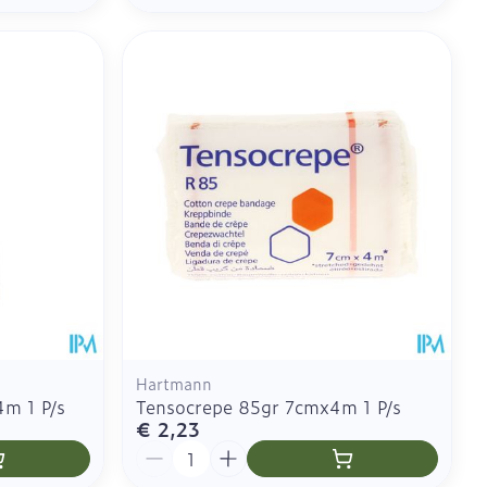
Hartmann
m 1 P/s
Tensocrepe 85gr 7cmx4m 1 P/s
€ 2,23
Aantal