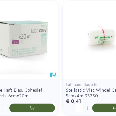
Specifiek voor de ogen
Toon meer
Toon meer
Toon meer
Zelfbruiner
Scheren
n
Lohmann Rauscher
e Haft Elas. Cohesief
Stellastic Visc Windel Ce
verb. 6cmx20m
5cmx4m 35230
€ 0,41
Aantal