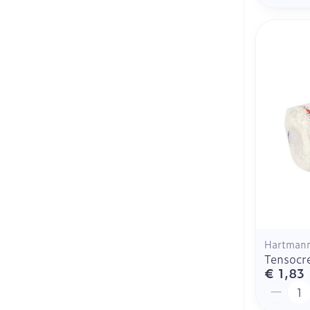
Hartman
Tensocr
€ 1,83
Aantal