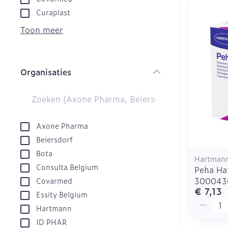
Droge voeten,
Tabletten
Curaplast
Teststrips en
kloven
Creme, gel en
Toon meer
Blaren
Eksteroog - l
Ademhalingsst
Organisaties
Vermoeide vo
filter
Toon meer
Spieren en ge
Sondes, baxte
Axone Pharma
catheters
Seksualiteit e
Beiersdorf
hygiene
Bota
Sondes
Infecties
Hartman
Condooms en
Consulta Belgium
Peha Ha
Accessoires v
anticonceptie
300043
Covarmed
Baxters
€ 7,13
Luizen
Intiem welzijn
Essity Belgium
Aantal
Catheters
Hartmann
Intieme verzo
ID PHAR
Diagnostica