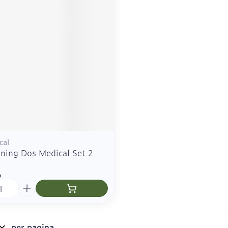
Zelfbruiner
Scheren
n
cal
ining Dos Medical Set 2
6
per pagina