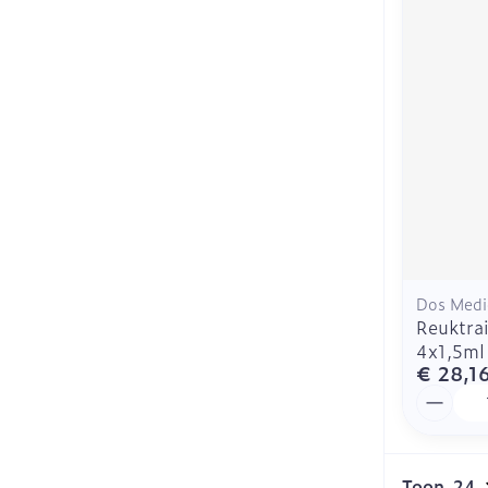
Haar
Mondmaskers
Parfums en
geurproducte
Dos Medi
Reuktra
4x1,5ml
€ 28,1
Aantal
Toon