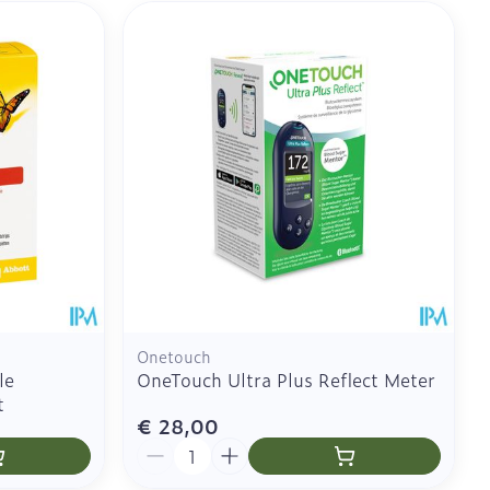
geneesmiddelen
CBD
Onetouch
le
OneTouch Ultra Plus Reflect Meter
t
€ 28,00
Aantal