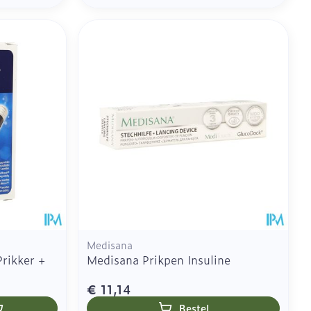
Medisana
rikker +
Medisana Prikpen Insuline
€ 11,14
Bestel