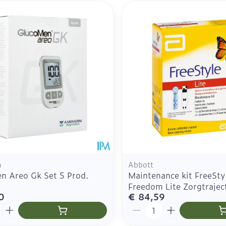
Specifiek voor de ogen
Toon meer
Toon meer
Toon meer
Zelfbruiner
Scheren
n
n
Abbott
n Areo Gk Set 5 Prod.
Maintenance kit FreeSty
Freedom Lite Zorgtrajec
0
€ 84,59
Aantal