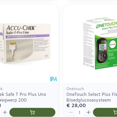
ek
Onetouch
ek Safe T Pro Plus Uno
OneTouch Select Plus Fl
 Wegwerp 200
Bloedglucosesysteem
8
€ 28,00
Aantal