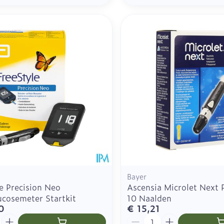
Bayer
e Precision Neo
Ascensia Microlet Next P
ucosemeter Startkit
10 Naalden
0
€ 15,21
Aantal