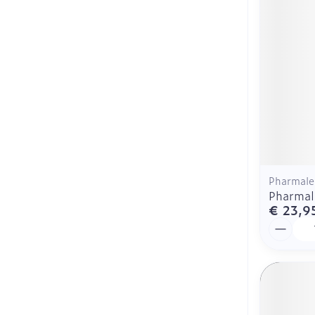
Haar
Mondmaskers
Parfums en
geurproducte
Pharmale
Pharmal
€ 23,9
Aantal