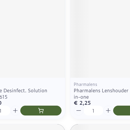
Pharmalens
e Desinfect. Solution
Pharmalens Lenshouder F
615
in-one
0
€ 2,25
Aantal