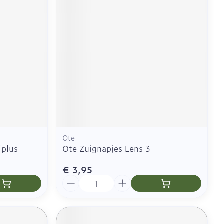
Ote
iplus
Ote Zuignapjes Lens 3
€ 3,95
Aantal