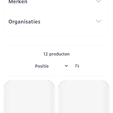
Merken
filter
Organisaties
filter
12
producten
Sorteer op: