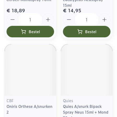
15ml
€ 18,89
€ 14,95
Aantal
Aantal
Bestel
Bestel
CBF
Quies
Oniris Orthese A/snurken
Quies A/snurk Bipack
2
Spray Neus 15ml + Mond