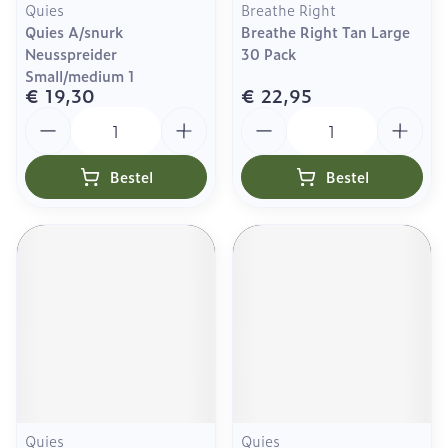
Quies
Breathe Right
Quies A/snurk
Breathe Right Tan Large
Neusspreider
30 Pack
Small/medium 1
€ 19,30
€ 22,95
Aantal
Aantal
Bestel
Bestel
Quies
Quies