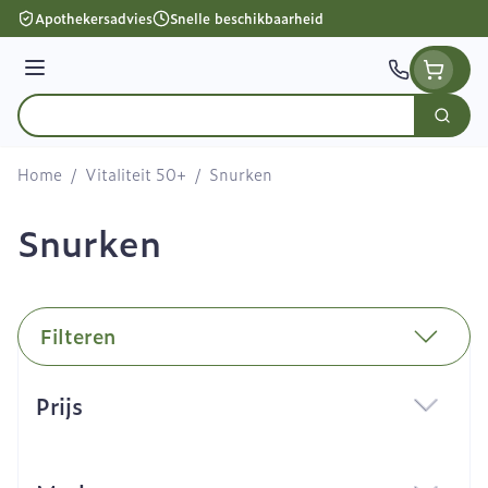
Ga naar de inhoud
Apothekersadvies
Snelle beschikbaarheid
Menu
Zoek
Product, merk, categorie...
Home
/
Vitaliteit 50+
/
Snurken
Snurken
Filteren
Doorgaan naar productlijst
Prijs
filter