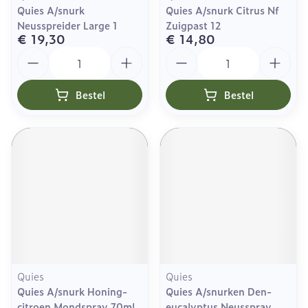
Quies A/snurk
Quies A/snurk Citrus Nf
Neusspreider Large 1
Zuigpast 12
€ 19,30
€ 14,80
Aantal
Aantal
Bestel
Bestel
Quies
Quies
Quies A/snurk Honing-
Quies A/snurken Den-
citroen Mondspray 70ml
eucalyptus Neusspray