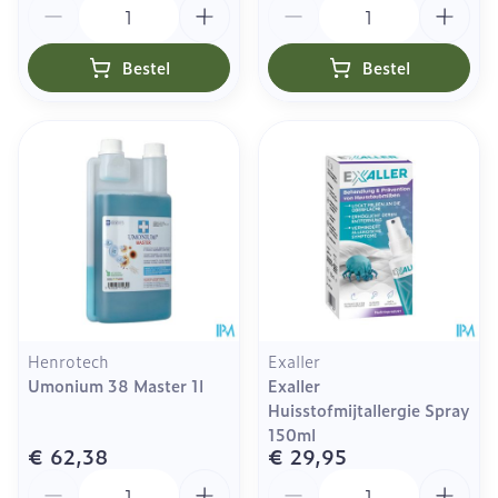
Bestel
Bestel
Henrotech
Exaller
Umonium 38 Master 1l
Exaller
Huisstofmijtallergie Spray
150ml
€ 62,38
€ 29,95
Aantal
Aantal