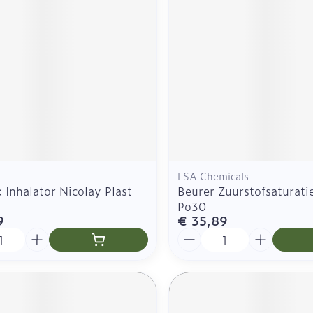
Toon meer
Toon meer
warmtethe
it 50+ categorie
EHBO
Diagnosete
ken
Spijsvertering
Oren
meetappar
Neus
Ogen
Ogen
Neus
lie
Homeopathie
Podologie
geneeskunde categorie
Alcoholtes
n
Spray
Ooginfecties
Oogspoeli
Tabletten
n
Cold - Hot therapie -
 snavel
Vacht, huid of pluimen
Accessoire
Bloeddruk
warm/koud
Anti allergische en anti
Oogdruppe
Neussprays
rg en EHBO categorie
s
inflammatoire middelen
Hartslagme
Verbanddozen
Creme - ge
 flos
s -
Ontzwellende middelen
Thermome
Medische hulpmiddelen
n insecten categorie
Glaucoom
FSA Chemicals
Toon meer
Toon meer
Inhalator Nicolay Plast
Beurer Zuurstofsaturati
iddelen categorie
Toon meer
Po30
9
€ 35,89
Aantal
Stoma
Ergonomie
nen
Nagels
Hart- en bloedvaten
Zonnebesc
Bloedverdu
meter
Stomazakjes
Ademhaling
stolling
 eelt en
Nagellak
Aftersun
 naalden
Stomaplaatje
Badkamer
 spray
Kalk- en schimmelnagels
Lippen