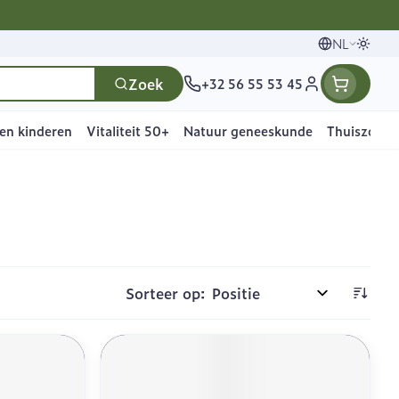
NL
Overs
Talen
Zoek
+32 56 55 53 45
Klant menu
en kinderen
Vitaliteit 50+
Natuur geneeskunde
Thuiszorg 
en
e
tie
ten
rts
Handen
Voedingstherapie &
Seksualiteit
Gemmotherapie
Thuiszorg
Paarden
Mineralen, vitaminen
ten
welzijn
en tonica
ers
deren
Handverzorging
Batterijen
A
Ogen
Mineralen
en
Zware benen
en
je
Handhygiëne
Toebehoren
Sorteer op:
ten - detox
Neus
Vitaminen
 en hygiëne
nd
Manicure & pedicure
Steriel materiaal
n
Keel
en
ieslips
Botten, spieren en
ten
gewrichten
 gewrichten
Fytotherapie
Gemoed en stress