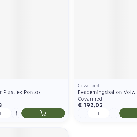
Zelfbruiner
Scheren
n
Covarmed
r Plastiek Pontos
Beademingsballon Volw
Covarmed
8
€ 192,02
Aantal