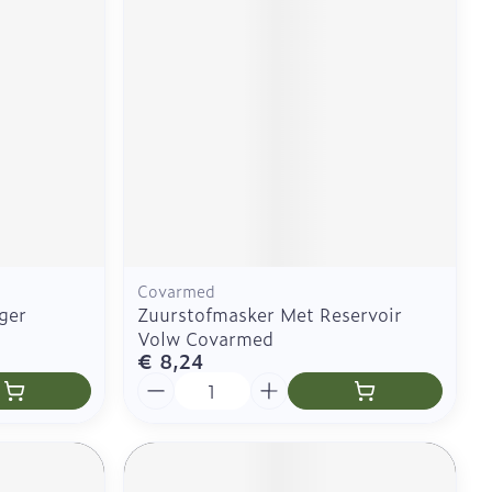
Naalden
Eyeliner - oogpotlood
es
 - decubitis
Naalden voor insulinepen
Mascara
- pennaalden
gie
Urinewegen
Oogschaduw
Toon meer
Toon meer
eid, spanning
Stoppen met roken
ten
Pillendozen en
accessoires
rzorging
Insectenwerende
middelen
Anti tumor middelen
ornissen
Covarmed
huid -
ger
Zuurstofmasker Met Reservoir
e huid
Volw Covarmed
Anesthesie
€ 8,24
huid
Aantal
ren
ie
Diverse
geneesmiddelen