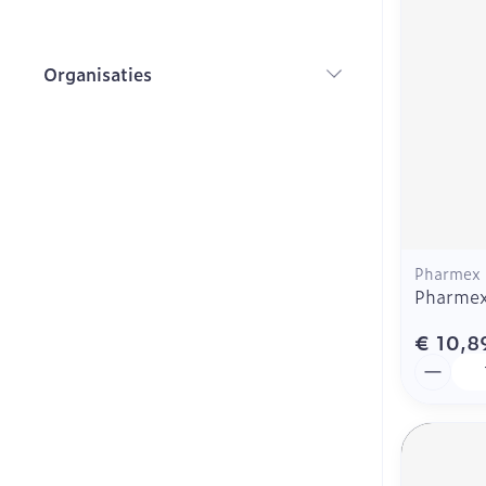
Toon meer
Toon meer
Toon meer
Vitaliteit 50+
Toon submenu voor Vitalite
Wondzorg
Vlooien en te
Organisaties
Mond
Huid
filter
Plantaardige o
Natuur geneeskunde
Vilt
Toon submenu voor Natuur 
Droge mond
Ontsmetten e
Handschoene
Mond, muil of
desinfecteren
Thuiszorg en EHBO
Elektrische
Wondhelend
Toon submenu voor Thuiszo
tandenborstel
Schimmels
Brandwonden
Dieren en insecten
Interdentaal -
Koortsblaasje
Toon submenu voor Dieren e
antiviraal
Toon meer
Kunstgebit
Pharmex
Geneesmiddelen
Jeuk
Pharmex 
Toon submenu voor Geneesm
Toon meer
€ 10,8
Aantal
Diabetes
Voeten en be
Zware benen
Bloedglucose
Droge voeten,
Tabletten
Teststrips en
kloven
Creme, gel en