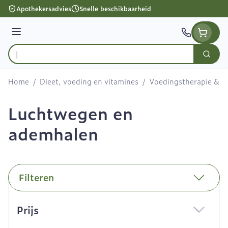
Ga naar de inhoud
Apothekersadvies
Snelle beschikbaarheid
Menu
Zoek
Product, merk, categorie...
Home
/
Dieet, voeding en vitamines
/
Voedingstherapie & we
Luchtwegen en
ademhalen
Filteren
Doorgaan naar productlijst
Prijs
filter