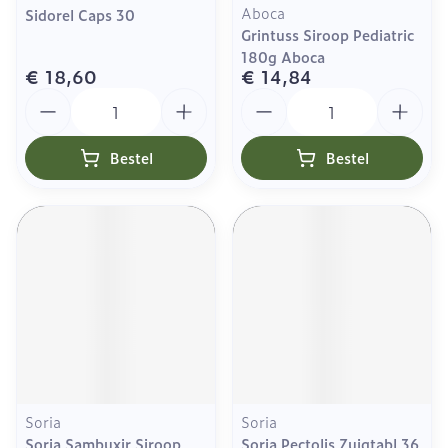
Aboca
Sidorel Caps 30
Grintuss Siroop Pediatric
180g Aboca
€ 18,60
€ 14,84
Aantal
Aantal
Bestel
Bestel
Soria
Soria
Soria Sambuxir Siroop
Soria Pectolis Zuigtabl 36