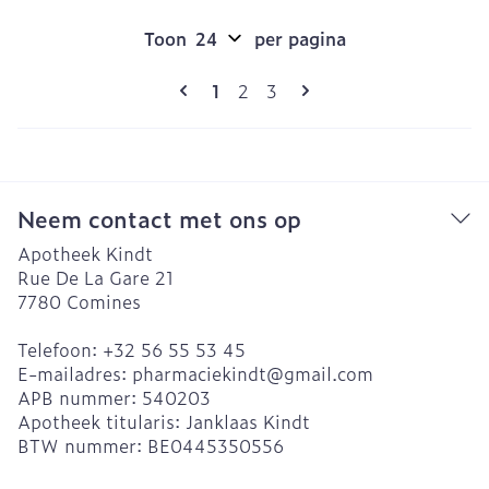
Toon
per pagina
Pagina's
U lees momenteel pagina
Pagina
Pagina
1
2
3
Neem contact met ons op
Apotheek Kindt
Rue De La Gare 21
7780
Comines
Telefoon:
+32 56 55 53 45
E-mailadres:
pharmaciekindt@
gmail.com
APB nummer:
540203
Apotheek titularis:
Janklaas Kindt
BTW nummer:
BE0445350556