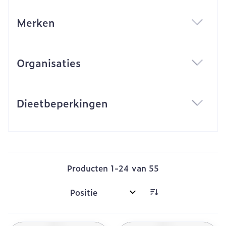
Merken
filter
Organisaties
filter
Dieetbeperkingen
filter
Producten
1
-
24
van
55
Sorteer op: