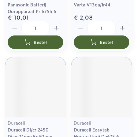
Panasonic Batterij
Varta V13ga/lr44
Oorapparaat Pr 675h 6
€ 10,01
€ 2,08
Aantal
Aantal
Bestel
Bestel
Duracell
Duracell
Duracell Dl/cr 2450
Duracell Easytab
Diam24mm Ep50mm
Hoorbatterij Da675 6