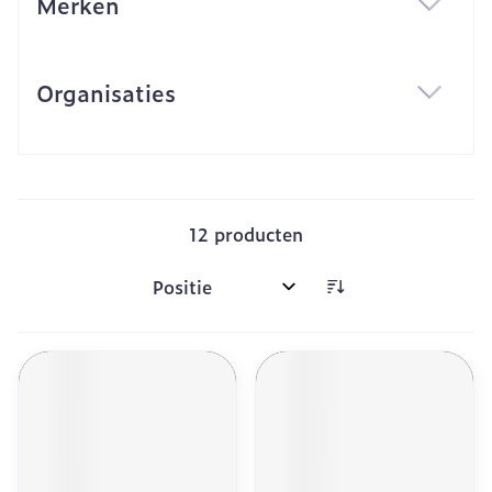
Merken
filter
Organisaties
filter
12
producten
Sorteer op: