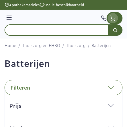
Ga naar de inhoud
Apothekersadvies
Snelle beschikbaarheid
Menu
Zoek
Product, merk, categorie...
Home
/
Thuiszorg en EHBO
/
Thuiszorg
/
Batterijen
Batterijen
Filteren
Doorgaan naar productlijst
Prijs
filter