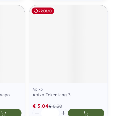
PROMO
Apixo
 Vapo
Apixo Tekentang 3
€ 5,04
€ 6,30
Aantal