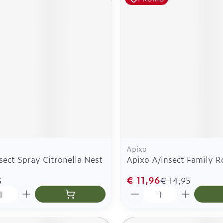
Apixo
nsect Spray Citronella Nest
Apixo A/insect Family R
€ 11,96
5
€ 14,95
Aantal