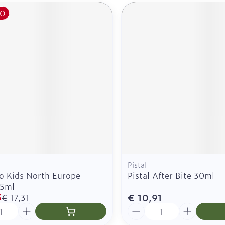
O
Pistal
o Kids North Europe
Pistal After Bite 30ml
75ml
5
€ 10,91
€ 17,31
Aantal