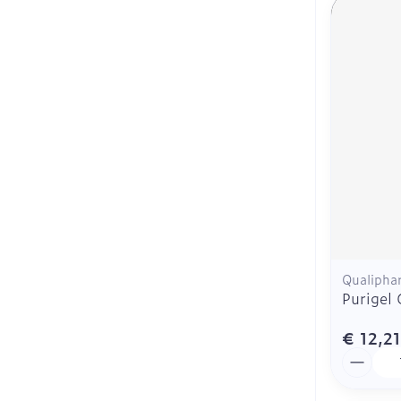
Qualipha
Purigel
€ 12,21
Aantal