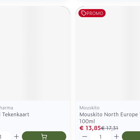
PROMO
Pharma
Mouskito
d Tekenkaart
Mouskito North Europe
100ml
€ 13,85
€ 17,31
Aantal