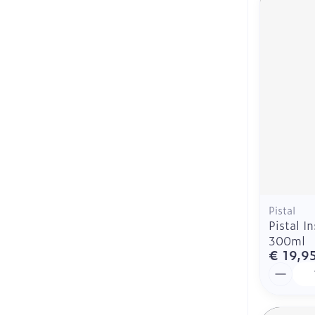
Pistal
Pistal I
300ml
€ 19,9
Aantal