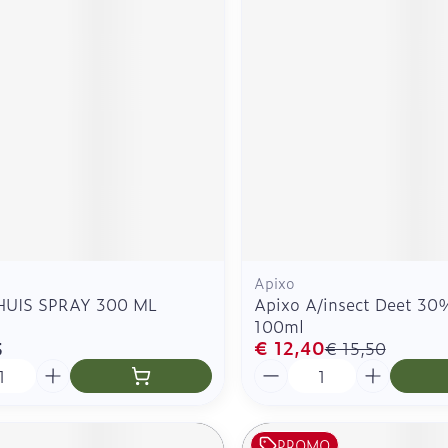
Zelfbruiner
Scheren
n
Apixo
HUIS SPRAY 300 ML
Apixo A/insect Deet 30
100ml
€ 12,40
5
€ 15,50
Aantal
PROMO