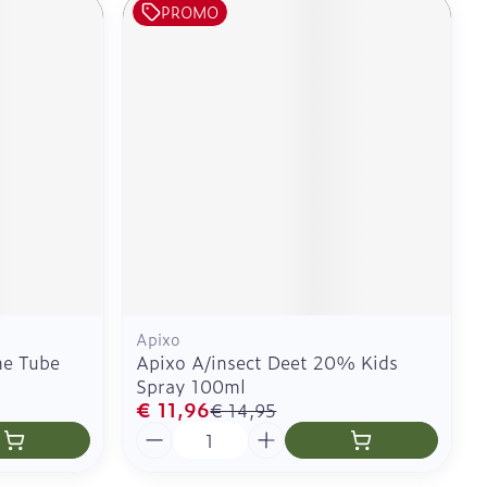
PROMO
Apixo
e Tube
Apixo A/insect Deet 20% Kids
Spray 100ml
€ 11,96
€ 14,95
Aantal