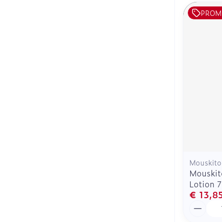
PROM
Mouskito
Mouskit
Lotion 
€ 13,8
Aantal