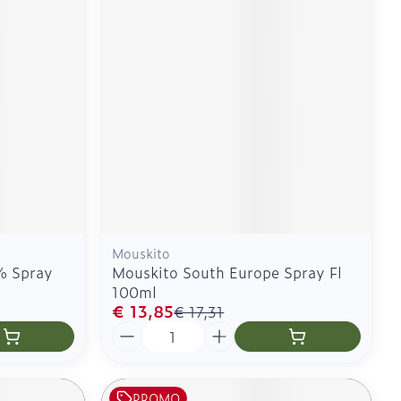
CBD
Mouskito
% Spray
Mouskito South Europe Spray Fl
100ml
€ 13,85
€ 17,31
Aantal
PROMO