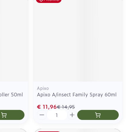
Apixo
oller 50ml
Apixo A/insect Family Spray 60ml
€ 11,96
€ 14,95
Aantal