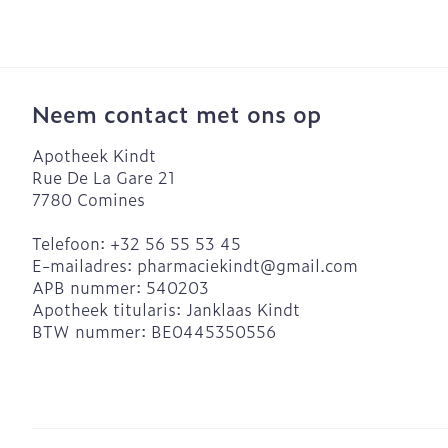
Blaren
Eksteroog - l
Ademhalingsst
Vermoeide vo
Neem contact met ons op
Toon meer
Spieren en ge
Apotheek Kindt
Rue De La Gare 21
Sondes, baxte
7780
Comines
catheters
Seksualiteit e
hygiene
Telefoon:
+32 56 55 53 45
Sondes
Infecties
E-mailadres:
pharmaciekindt@
gmail.com
Condooms en
Accessoires v
APB nummer:
540203
anticonceptie
Apotheek titularis:
Janklaas Kindt
Baxters
Luizen
Intiem welzijn
BTW nummer:
BE0445350556
Catheters
Intieme verzo
Diagnostica
Menstruatie