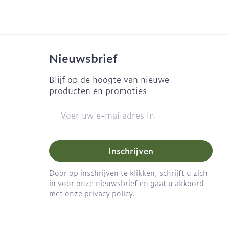
Naalden
Eyeliner - oogpotlood
es
 - decubitis
Naalden voor insulinepen
Mascara
- pennaalden
gie
Urinewegen
Oogschaduw
Toon meer
Nieuwsbrief
Toon meer
eid, spanning
Stoppen met roken
Blijf op de hoogte van nieuwe
producten en promoties
ten
Pillendozen en
accessoires
rzorging
Insectenwerende
E-mail adres
middelen
Anti tumor middelen
ornissen
huid -
Inschrijven
e huid
Anesthesie
huid
Door op inschrijven te klikken, schrijft u zich
in voor onze nieuwsbrief en gaat u akkoord
ren
met onze
privacy policy
.
ie
Diverse
geneesmiddelen