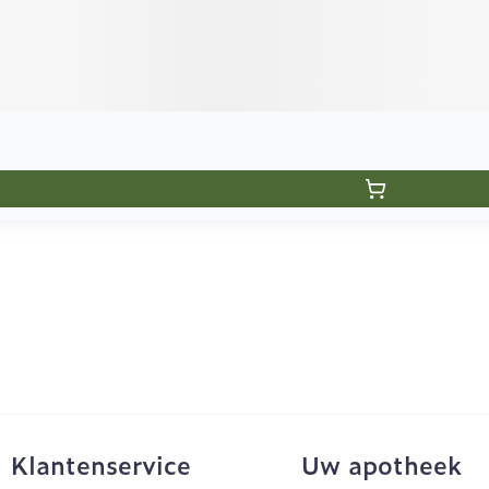
Klantenservice
Uw apotheek