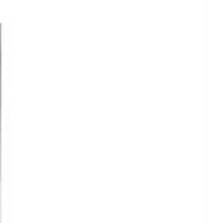
geneesmiddelen
C - 25°C)
CBD