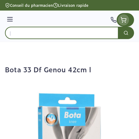
Aller au contenu
Conseil du pharmacien
Livraison rapide
Menu
Cherc
Rechercher
Bota 33 Df Genou 42cm l