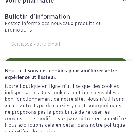
Bulletin d’information
Restez informé des nouveaux produits et
promotions
Adresse mail
Inscription
Nous utilisons des cookies pour améliorer votre
expérience utilisateur.
En cliquant sur s'abonner, vous vous abonnez à notre
newsletter et acceptez notre
politique de confidentialité
.
Notre boutique en ligne n'utilise que des cookies
indispensables. Ces cookies sont indispensables au
bon fonctionnement de notre site. Nous n'utilisons
aucun autre type de cookies ; c'est pourquoi nous
ne proposons pas la possibilité de refuser les
cookies ni de modifier vos paramètres en la matière.
Nous expliquons cela en détail dans notre
politique
Liens légaux
en matière de cookies