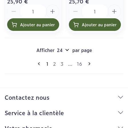
25,90 €
25,70 €
Quantité
Quantité
Ajouter au panier
Ajouter au panier
Afficher
par page
Pages
Vous lisez actuellement la page
Page
Page
Page
1
2
3
...
16
Contactez nous
Service à la clientèle
Votre pharmacie