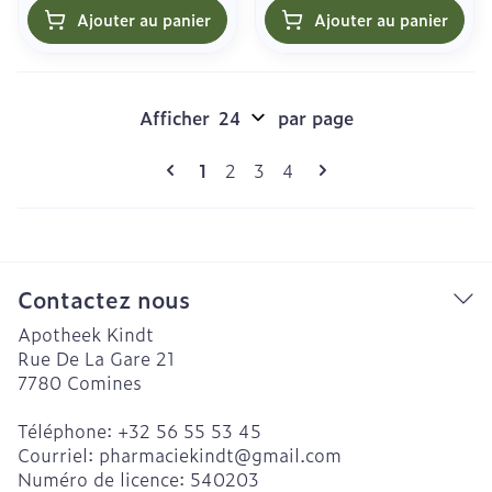
Ajouter au panier
Ajouter au panier
Afficher
par page
Pages
Vous lisez actuellement la page
Page
Page
Page
1
2
3
4
Contactez nous
Apotheek Kindt
Rue De La Gare 21
7780
Comines
Téléphone:
+32 56 55 53 45
Courriel:
pharmaciekindt@
gmail.com
Numéro de licence:
540203