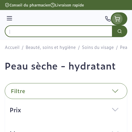
Aller au contenu
Conseil du pharmacien
Livraison rapide
Menu
Cherc
Rechercher
Accueil
/
Beauté, soins et hygiène
/
Soins du visage
/
Peau 
Peau sèche - hydratant
Filtre
Passer à la liste des produits
Prix
filter