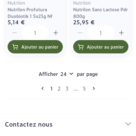
Nutrilon
Nutrilon
Nutrilon Profutura
Nutrilon Sans Lactose Pdr
Duobiotik 1 5x23g Nf
800g
5,14 €
25,95 €
Quantité
Quantité
Ajouter au panier
Ajouter au panier
Afficher
par page
Pages
Vous lisez actuellement la page
Page
Page
Page
1
2
3
...
5
Contactez nous