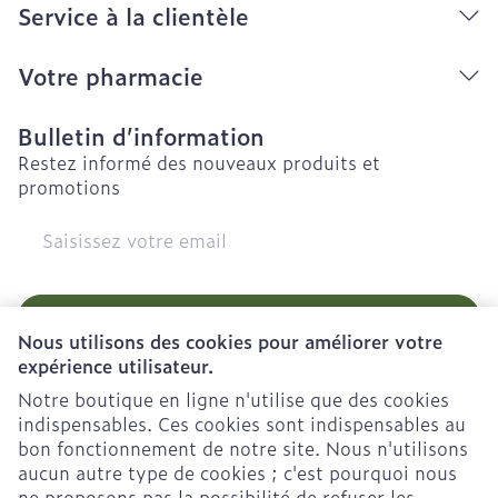
Service à la clientèle
Votre pharmacie
Bulletin d’information
Restez informé des nouveaux produits et
promotions
Adresse mail
Inscription
Nous utilisons des cookies pour améliorer votre
expérience utilisateur.
En cliquant sur s'abonner, vous vous abonnez à notre
newsletter et acceptez notre
politique de confidentialité
.
Notre boutique en ligne n'utilise que des cookies
indispensables. Ces cookies sont indispensables au
bon fonctionnement de notre site. Nous n'utilisons
aucun autre type de cookies ; c'est pourquoi nous
ne proposons pas la possibilité de refuser les