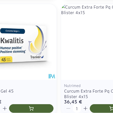
Nutrimed
 Gel 45
Curcum Extra Forte Pq 
Blister 4x15
€
36,45 €
é
Quantité