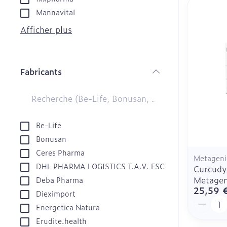
Afficher plus
Glucomètre
Mannavital
Tablettes
Bandelettes de
Afficher plus
Crème, gel et
aiguilles
Pieds et jamb
Pieds secs, cal
Fabricants
crevasses
filter
Système respi
Ampoules
Cors
Muscles et art
Sondes, baxte
Be-Life
Pieds fatigués
cathéters
Bonusan
Afficher plus
Ceres Pharma
Sondes
Metageni
Infections
DHL PHARMA LOGISTICS T.A.V. FSC
Curcudy
Accessoires p
Metagen
Deba Pharma
Baxters
Sexualité et 
25,59 
Dieximport
intime
Quantit
Catheters
Energetica Natura
Poux
Préservatifs e
Erudite.health