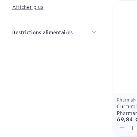
contraception
Afficher plus
Diagnostique
Bien-être int
Soin intime
Masques chir
Restrictions alimentaires
Soins menstru
Cheveux
filter
Senteur
PharmaNu
Curcumi
Pharman
69,84 
Quantit