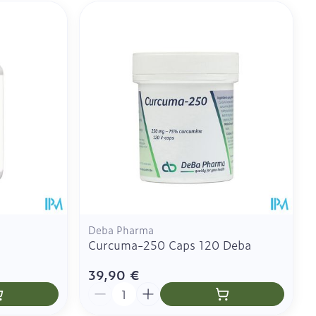
ie
Médications diverses
es yeux
us
CBD
Deba Pharma
Curcuma-250 Caps 120 Deba
39,90 €
Quantité