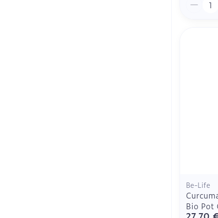
Quantit
Be-Life
Curcuma
Bio Pot
27,70 