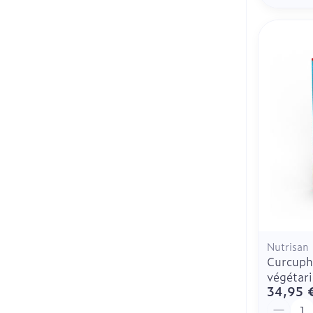
Nutrisan
Curcuph
végétar
34,95 
Quantit