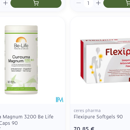
é
Quantité
ceres pharma
 Magnum 3200 Be Life
Flexipure Softgels 90
 Caps 90
€
70,85 €