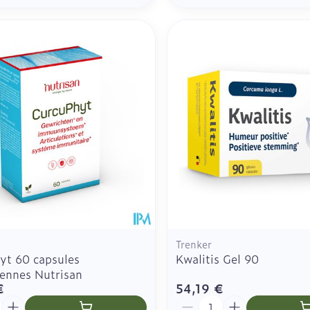
Trenker
yt 60 capsules
Kwalitis Gel 90
iennes Nutrisan
€
54,19 €
é
Quantité