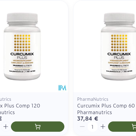
de nettoyage
Afficher plus
irritée
s
Minceur
Homeopath
ime
Tonic - lotion
Peau mixte
Eau micellaire
Contours d
urgique
els
Yeux
Afficher pl
Afficher plus
Autobronzants
Rasage
trics
PharmaNutrics
x Plus Comp 120
Curcumix Plus Comp 60
utrics
Pharmanutrics
€
37,84 €
é
Quantité