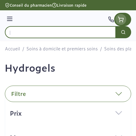
Aller au contenu
Conseil du pharmacien
Livraison rapide
Menu
Cherc
Rechercher
Accueil
/
Soins à domicile et premiers soins
/
Soins des plaie
Hydrogels
Filtre
Passer à la liste des produits
Prix
filter