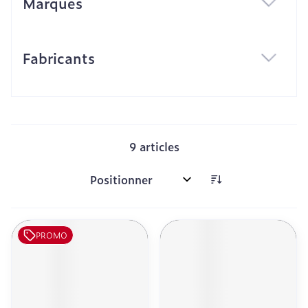
Marques
filter
Fabricants
filter
9
articles
Trier par:
PROMO