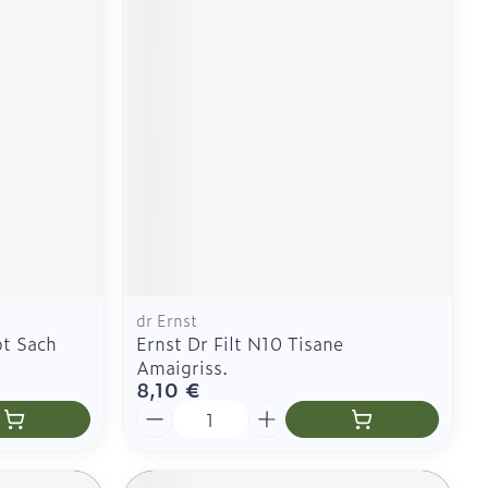
dr Ernst
ot Sach
Ernst Dr Filt N10 Tisane
Amaigriss.
8,10 €
Quantité