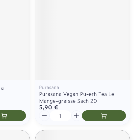
es yeux
us
CBD
la
Purasana
Purasana Vegan Pu-erh Tea Le
g
Mange-graisse Sach 20
5,90 €
Quantité