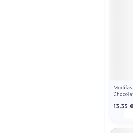
Modifast
Chocola
13,35 
Quantit