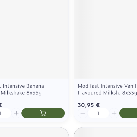
Eau micellaire
Contours d
urgique
els
Yeux
Afficher pl
Afficher plus
Autobronzants
Rasage
t Intensive Banana
Modifast Intensive Vanil
. Milkshake 8x55g
Flavoured Milksh. 8x55
€
30,95 €
é
Quantité