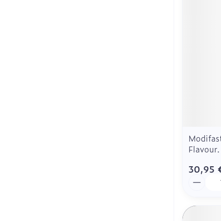
Soin intime
Masques chir
Soins menstru
Cheveux
Senteur
Modifas
Flavour
30,95 
Quantit