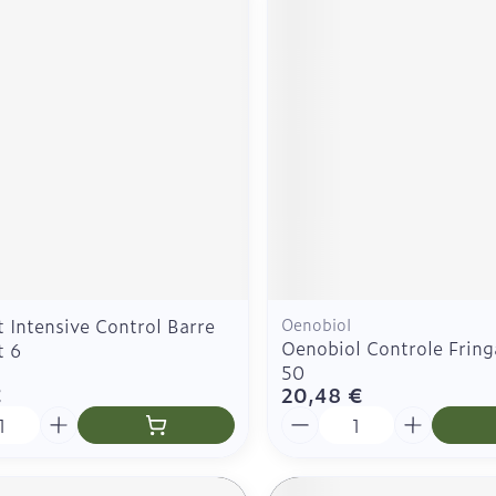
 Intensive Control Barre
Oenobiol
Oenobiol Controle Frin
t 6
50
€
20,48 €
é
Quantité