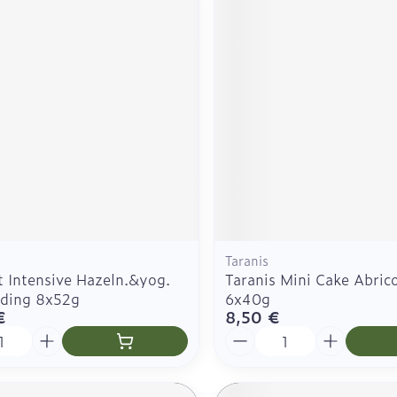
Taranis
t Intensive Hazeln.&yog.
Taranis Mini Cake Abric
dding 8x52g
6x40g
€
8,50 €
é
Quantité