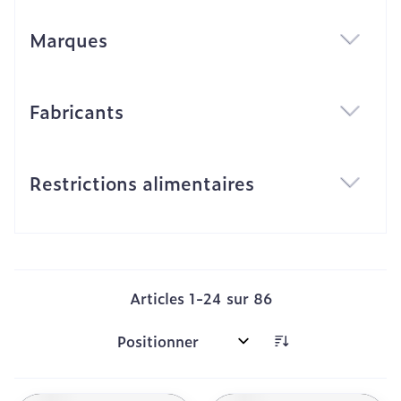
Marques
filter
Fabricants
filter
Restrictions alimentaires
filter
Articles
1
-
24
sur
86
Trier par: