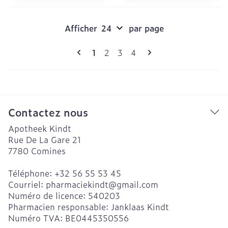
Afficher
par page
Pages
Vous lisez actuellement la page
Page
Page
Page
1
2
3
4
Contactez nous
Apotheek Kindt
Rue De La Gare 21
7780
Comines
Téléphone:
+32 56 55 53 45
Courriel:
pharmaciekindt@
gmail.com
Numéro de licence:
540203
Pharmacien responsable:
Janklaas Kindt
Numéro TVA:
BE0445350556