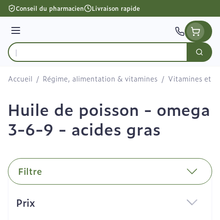
Aller au contenu
Conseil du pharmacien
Livraison rapide
Menu
Cherc
Rechercher
Accueil
/
Régime, alimentation & vitamines
/
Vitamines et c
Huile de poisson - omega
3-6-9 - acides gras
Filtre
Passer à la liste des produits
Prix
filter