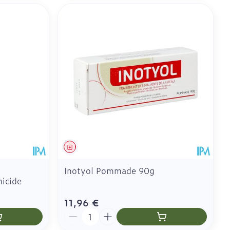
Médicament
Inotyol Pommade 90g
icide
11,96 €
Quantité