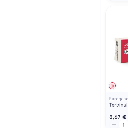
Médica
Eurogener
Terbina
8,67 €
Quantit