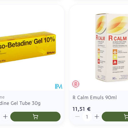
ment
Médicament
ine
R Calm Emuls 90ml
adine Gel Tube 30g
11,51 €
é
Quantité