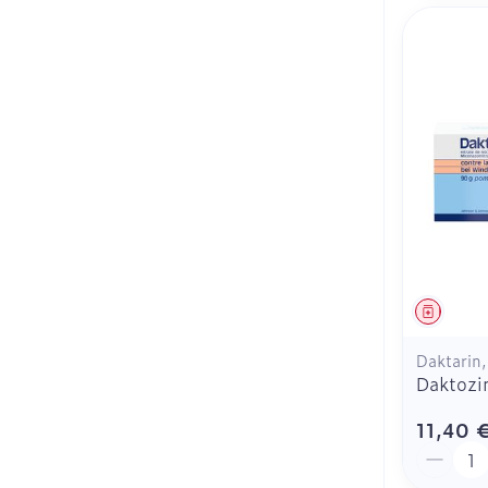
Médica
Daktarin
Daktozi
11,40 
Quantit