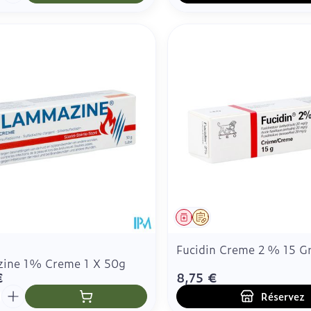
ment
Médicament
Sur prescription
Fucidin Creme 2 % 15 G
ine 1% Creme 1 X 50g
€
8,75 €
é
Réservez