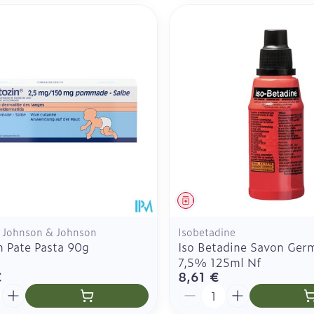
ment
Médicament
, Johnson & Johnson
Isobetadine
n Pate Pasta 90g
Iso Betadine Savon Germ
7,5% 125ml Nf
€
8,61 €
é
Quantité