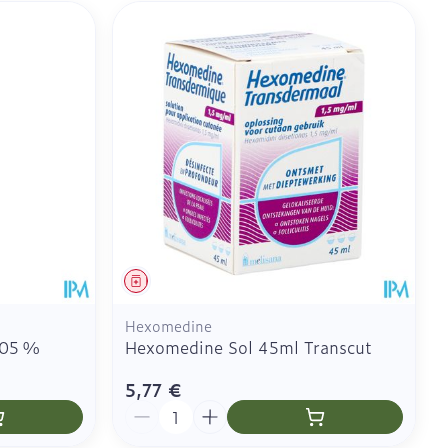
ie
Médications diverses
es yeux
us
CBD
Médicament
Hexomedine
,05 %
Hexomedine Sol 45ml Transcut
5,77 €
Quantité