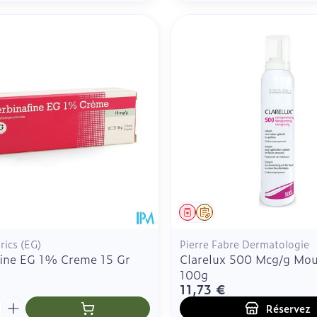
ment
Médicament
Sur prescription
ics (EG)
Pierre Fabre Dermatologie
fine EG 1% Creme 15 Gr
Clarelux 500 Mcg/g Mou
100g
11,73 €
é
Réservez