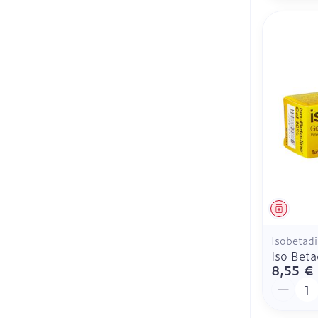
Médica
Isobetad
Iso Bet
8,55 €
Quantit