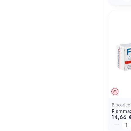
Médica
Biocodex
Flammaz
14,66 
Quantit