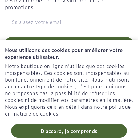
Restez informé des nouveaux produits et
promotions
Adresse mail
Inscription
Nous utilisons des cookies pour améliorer votre
expérience utilisateur.
En cliquant sur s'abonner, vous vous abonnez à notre
newsletter et acceptez notre
politique de confidentialité
.
Notre boutique en ligne n'utilise que des cookies
indispensables. Ces cookies sont indispensables au
bon fonctionnement de notre site. Nous n'utilisons
aucun autre type de cookies ; c'est pourquoi nous
ne proposons pas la possibilité de refuser les
cookies ni de modifier vos paramètres en la matière.
Nous expliquons cela en détail dans notre
politique
Liens légaux
en matière de cookies
D'accord, je comprends