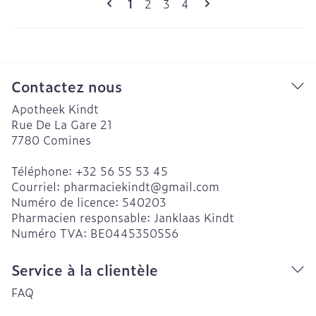
Vous lisez actuellement la page
Page
Page
Page
1
2
3
4
Contactez nous
Apotheek Kindt
Rue De La Gare 21
7780
Comines
Téléphone:
+32 56 55 53 45
Courriel:
pharmaciekindt@
gmail.com
Numéro de licence:
540203
Pharmacien responsable:
Janklaas Kindt
Numéro TVA:
BE0445350556
Service à la clientèle
FAQ