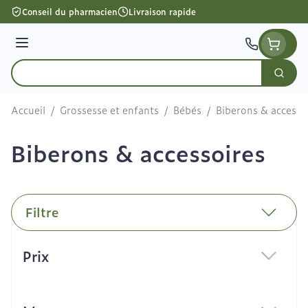
Aller au contenu
Conseil du pharmacien
Livraison rapide
Menu
Cherc
Rechercher
Accueil
/
Grossesse et enfants
/
Bébés
/
Biberons & accesso
Biberons & accessoires
Filtre
Passer à la liste des produits
Prix
filter