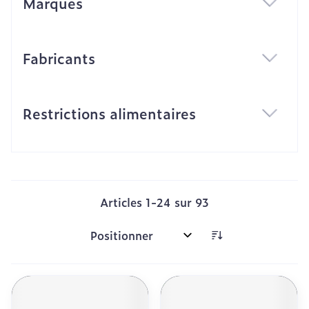
Marques
filter
Fabricants
filter
Restrictions alimentaires
filter
Articles
1
-
24
sur
93
Trier par: