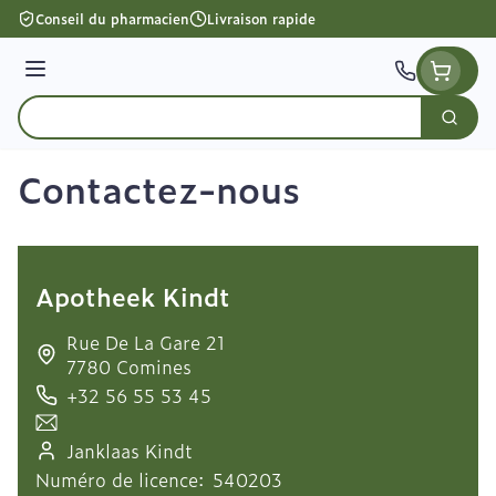
Aller au contenu
Conseil du pharmacien
Livraison rapide
Menu
Cherc
Rechercher
Contactez-nous
Apotheek Kindt
address
Rue De La Gare 21
7780
Comines
+32 56 55 53 45
Téléphone
Courriel
Janklaas Kindt
Pharmacien responsable
Numéro de licence:
540203
Numéro de licence