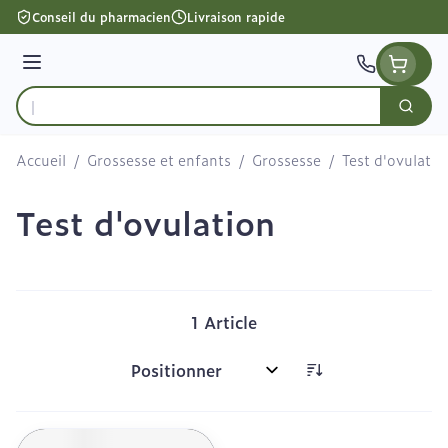
Aller au contenu
Conseil du pharmacien
Livraison rapide
Menu
Cherc
Rechercher
Accueil
/
Grossesse et enfants
/
Grossesse
/
Test d'ovulatio
Test d'ovulation
1
Article
Trier par: