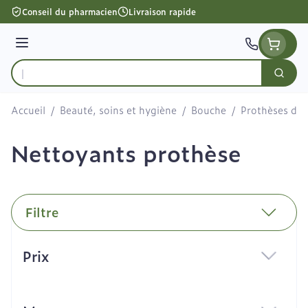
Aller au contenu
Conseil du pharmacien
Livraison rapide
Menu
Cherc
Rechercher
Accueil
/
Beauté, soins et hygiène
/
Bouche
/
Prothèses den
Nettoyants prothèse
Filtre
Passer à la liste des produits
Prix
filter