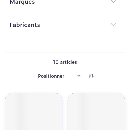
Marques
filter
Fabricants
filter
10
articles
Trier par: