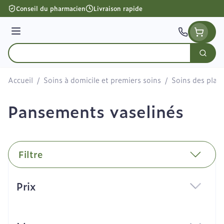
Aller au contenu
Conseil du pharmacien
Livraison rapide
Menu
Cherc
Rechercher
Accueil
/
Soins à domicile et premiers soins
/
Soins des plaie
Pansements vaselinés
Filtre
Passer à la liste des produits
Prix
filter