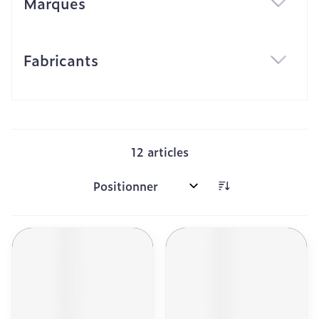
Marques
filter
Fabricants
filter
12
articles
Trier par: