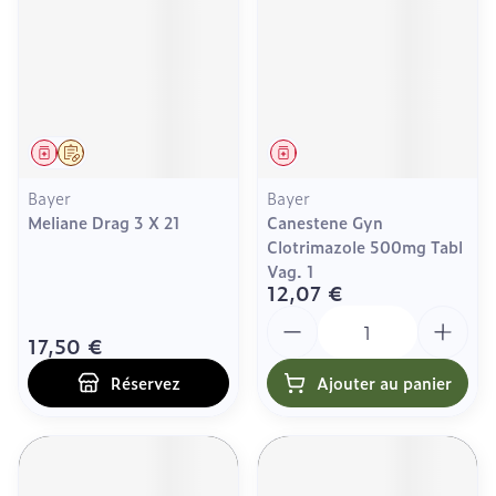
Médicament
Sur prescription
Médicament
Bayer
Bayer
Meliane Drag 3 X 21
Canestene Gyn
Clotrimazole 500mg Tabl
Vag. 1
12,07 €
Quantité
17,50 €
Réservez
Ajouter au panier