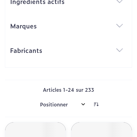
Ingrédients actifs
filter
Marques
filter
Fabricants
filter
Articles
1
-
24
sur
233
Trier par: