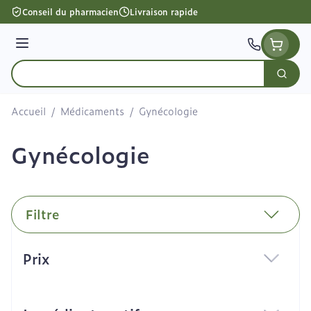
Aller au contenu
Conseil du pharmacien
Livraison rapide
Menu
Cherc
Rechercher
Accueil
/
Médicaments
/
Gynécologie
Gynécologie
Filtre
Passer à la liste des produits
Prix
filter