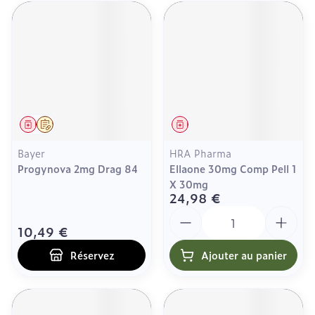
Médicament
Sur prescription
Médicament
Bayer
HRA Pharma
Progynova 2mg Drag 84
Ellaone 30mg Comp Pell 1
X 30mg
24,98 €
Quantité
10,49 €
Réservez
Ajouter au panier