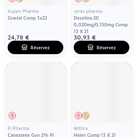
Aspen Pharma
ceres pharma
Gracial Comp 3x22
Desolina 20
0,020mg/0,150mg Comp
13 X 21
24,78 €
30,93 €
Réservez
Réservez
Médicament
Médicament
Sur prescription
Pi Pharma
Mithra
Canestene Gyn 2% Pi
Helen Comp 13 X 21