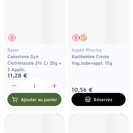
Médicament
Médicament
Sur prescription
Bayer
Aspen Pharma
Canestene Gyn
Aacifemine Creme
Clotrimazole 2% Cr 20g +
Vag.tube+appl. 15g
3 Applic.
11,28 €
Quantité
10,56 €
Ajouter au panier
Réservez