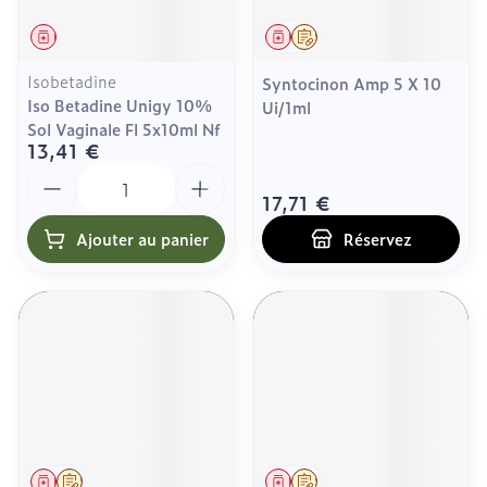
Médicament
Médicament
Sur prescription
Isobetadine
Syntocinon Amp 5 X 10
Iso Betadine Unigy 10%
Ui/1ml
Sol Vaginale Fl 5x10ml Nf
13,41 €
Quantité
17,71 €
Ajouter au panier
Réservez
Médicament
Sur prescription
Médicament
Sur prescription