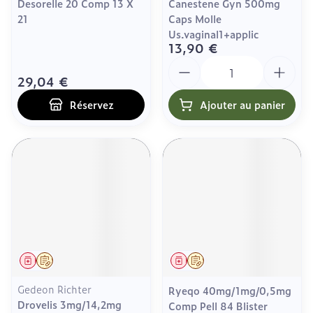
Desorelle 20 Comp 13 X
Canestene Gyn 500mg
21
Caps Molle
Us.vaginal1+applic
13,90 €
Quantité
29,04 €
Réservez
Ajouter au panier
Médicament
Sur prescription
Médicament
Sur prescription
Gedeon Richter
Ryeqo 40mg/1mg/0,5mg
Drovelis 3mg/14,2mg
Comp Pell 84 Blister