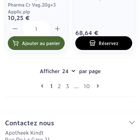
Pharma Cr Vag.20g+3
Applic.pip
10,25 €
Quantité
68,64 €
Ajouter au panier
Réservez
Afficher
par page
Pages
Vous lisez actuellement la page
Page
Page
Page
1
2
3
...
10
Contactez nous
Apotheek Kindt
Rue De La Gare 21