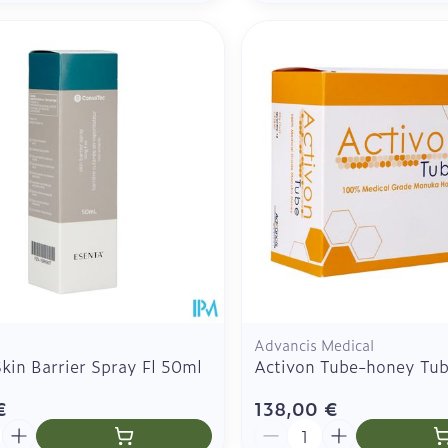
Advancis Medical
kin Barrier Spray Fl 50ml
Activon Tube-honey Tu
€
138,00 €
é
Quantité