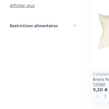
contraception
Afficher plus
Diagnostique
Bien-être int
Soin intime
Masques chir
Restrictions alimentaires
Soins menstru
Cheveux
filter
Senteur
Coloplast
Brava N
12080
9,20 €
Quantit