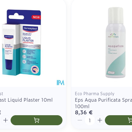
st
Eco Pharma Supply
st Liquid Plaster 10ml
Eps Aqua Purificata Spr
100ml
€
8,36 €
é
Quantité