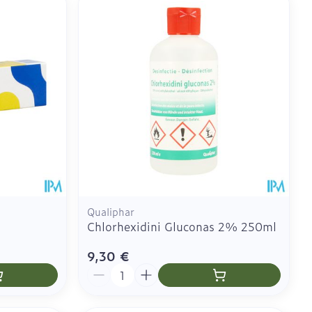
ie
Médications diverses
es yeux
us
CBD
Qualiphar
Chlorhexidini Gluconas 2% 250ml
9,30 €
Quantité