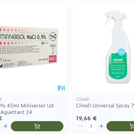
t
Clinell
9% 45ml Miniversol Ud
Clinell Universal Spray
 Aguettant 24
€
19,66 €
é
Quantité