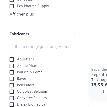
Afficher plus
Glucomètre
Eco Pharma Supply
Tablettes
Bandelettes de
Afficher plus
Crème, gel et
aiguilles
Pieds et jamb
Pieds secs, cal
Fabricants
crevasses
filter
Système respi
Ampoules
Cors
Muscles et art
Sondes, baxte
Aguettant
Pieds fatigués
cathéters
Axone Pharma
Afficher plus
Bepanth
Bausch & Lomb
Sondes
Bepanth
Infections
Bayer
Tatouag
Accessoires p
18,95 
Beiersdorf
Baxters
Sexualité et 
Quantit
Coloplast Belgium
intime
Catheters
Convatec Belgium
Poux
Préservatifs e
Dialex Biomedica