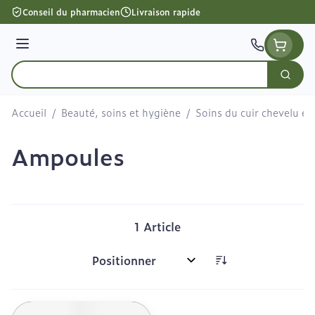
Aller au contenu
Conseil du pharmacien
Livraison rapide
Menu
Cherc
Rechercher
Accueil
/
Beauté, soins et hygiène
/
Soins du cuir chevelu et
Ampoules
1
Article
Trier par: