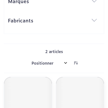
Marques
filter
Fabricants
filter
2
articles
Trier par: