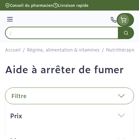
Aller au contenu
Conseil du pharmacien
Livraison rapide
Menu
Cherc
Rechercher
Accueil
/
Régime, alimentation & vitamines
/
Nutrithérapie e
Aide à arrêter de fumer
Filtre
Passer à la liste des produits
Prix
filter