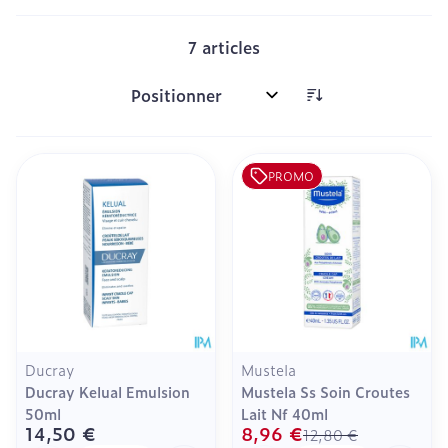
7
articles
Trier par:
PROMO
Ducray
Mustela
Ducray Kelual Emulsion
Mustela Ss Soin Croutes
50ml
Lait Nf 40ml
14,50 €
8,96 €
12,80 €