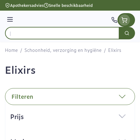
Ga naar de inhoud
Apothekersadvies
Snelle beschikbaarheid
Menu
Zoek
Product, merk, categorie...
Home
/
Schoonheid, verzorging en hygiëne
/
Elixirs
Elixirs
Filteren
Doorgaan naar productlijst
Prijs
filter