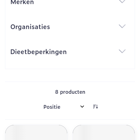
Merken
filter
Organisaties
filter
Dieetbeperkingen
filter
8
producten
Sorteer op: