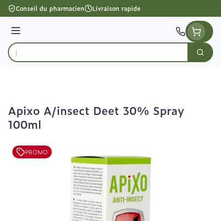
Aller au contenu
Conseil du pharmacien
Livraison rapide
Menu
Cherc
Rechercher
Apixo A/insect Deet 30% Spray
100ml
PROMO