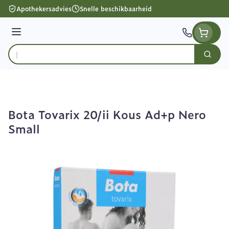
Ga naar de inhoud
Apothekersadvies
Snelle beschikbaarheid
Menu
Zoek
Product, merk, categorie...
Bota Tovarix 20/ii Kous Ad+p Nero
Small