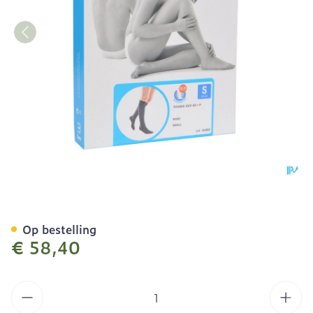
Bota Tovarix 20/ii Kous A
Op bestelling
€ 58,40
Aantal