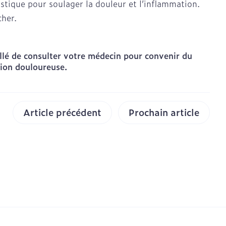
stique pour soulager la douleur et l’inflammation.
es yeux
cher.
.
us
llé de consulter votre médecin pour convenir du
ation douloureuse.
CBD
Article précédent
Prochain article