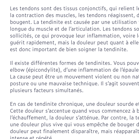
Vitalité 50+
Pigeons et oi
Afficher plus
Afficher plus
Afficher le sous-menu pour 
Les tendons sont des tissus conjonctifs, qui relient 
Soins des che
la contraction des muscles, les tendons réagissent, d
Naturopathie
Afficher plus
Huiles végéta
bougent. La tendinite est causée par une utilisation
Afficher le sous-menu pour
Soins des plai
Puces et tique
longue du muscle et de l’articulation. Les tendons 
Peau
Soins à domicile et
sollicités, ce qui provoque leur inflammation, voire l
Feutre
premiers soins
guérit rapidement, mais la douleur peut quant à elle
Afficher le sous-menu pour 
Désinfecter
Bouche
est donc important de bien soigner la tendinite.
Gants
Bouche, gueul
Mycoses
Animaux et insectes
Bouche sèche
Cicatrisants
Il existe différentes formes de tendinites. Vous pouv
Afficher le sous-menu pour 
Boutons de fi
elbow (épicondylite), d’une inflammation de l’épaule
Brosses à den
Brûlures
antiviraux
Médicaments
La cause peut être un mouvement violent ou non na
électriques
Afficher plus
Afficher le sous-menu pour
posture ou une mauvaise technique. Il s’agit souven
Anti-prurigne
Accessoires
plusieurs facteurs simultanés.
interdentaires 
dentaire
En cas de tendinite chronique, une douleur sourde et
Cette douleur s’accentue quand vous commencez à b
Prothèses den
Diabète
l’échauffement, la douleur s’atténue. Par contre, la 
Jambes lourd
Afficher plus
une douleur plus vive qui vous empêche de bouger da
Glucomètre
douleur peut finalement disparaître, mais réappara
Tablettes
intense et répété.
Bandelettes de