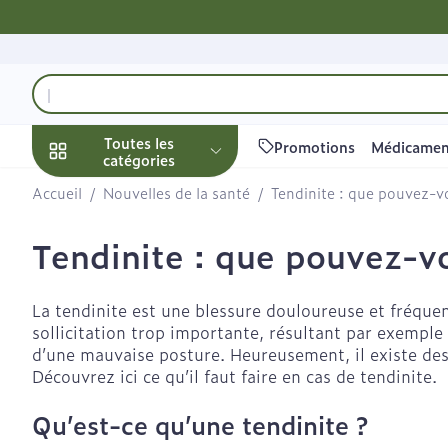
Aller au contenu
Rechercher
Toutes les
Promotions
Médicamen
catégories
Accueil
/
Nouvelles de la santé
/
Tendinite : que pouvez-vo
Promotions
Tendinite : que pouvez-vo
Beauté, soins et
Soins du cuir 
Minceur
Grossesse
Mémoire
Aromathérapi
Lentilles et l
Insectes
Système gast
hygiène
des cheveux
intestinal
Afficher le sous-menu pour 
Substituts de
Lingerie de m
Diffuseur
Produits pour 
Soins des piq
La tendinite est une blessure douloureuse et fréquen
Peignes - dém
Antiacides
d'insectes
Régime, alimentation
Ronflements
Réducteur d'a
Allaitement
Huiles essenti
Lunettes
sollicitation trop importante, résultant par exemple 
cheveux
& vitamines
Foie, vésicule 
Anti Insectes
Afficher le sous-menu pour
d’une mauvaise posture. Heureusement, il existe des
Ventre plat
Soins du corp
Complexe - c
Irritation du 
pancréas
Découvrez ici ce qu’il faut faire en cas de tendinite.
Pince tiques
- cheveux ab
Brûleurs de gr
Vitamines et
Piluliers
Grossesse et enfants
Nausées vomi
compléments
Afficher le sous-menu pour 
Qu’est-ce qu’une tendinite ?
Produits coiff
Afficher plus
Laxatifs
nutritionnels
Oligo-élémen
spray