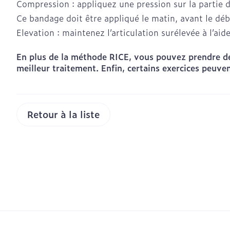
Compression : appliquez une pression sur la partie d
Soin intime
Ce bandage doit être appliqué le matin, avant le débu
Masques chir
Soins menstru
Cheveux
Elevation : maintenez l’articulation surélevée à l’a
En plus de la méthode RICE, vous pouvez prendre des
meilleur traitement. Enfin, certains exercices peuve
Senteur
Retour à la liste