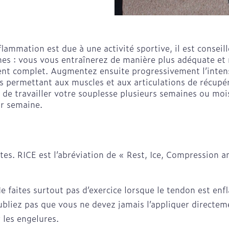
 spray
es
Ongles
Protection 
accessoires
Lit
Escarres
losités et
Vernis à ongles
Après-solei
inflammation est due à une activité sportive, il est cons
Afficher pl
ratoire
Système hormonal
Gynécolog
Mycose des ongles
Lèvres
s : vous vous entraînerez de manière plus adéquate et ré
complet. Augmentez ensuite progressivement l’intensit
Rongement des ongles
Crèmes sol
s permettant aux muscles et aux articulations de récu
Renforcement des ongles
iculations
Système nerveux
Insomnie, 
 de travailler votre souplesse plusieurs semaines ou mois à
rs et
Bandages et
Instrumen
stress
orthopédie: bandages
ar semaine.
Afficher plus
orthopédiques
Ventre
Immunité
Allergie
our sondes
Bras
tes. RICE est l’abréviation de « Rest, Ice, Compression and
hygiène
Démaquillage et
Soins du v
Coude
nettoyage
Taches de 
Acné
Oreille
Cheville et pieds
Ne faites surtout pas d’exercice lorsque le tendon est en
t
Lait, gel, huile et crème
Peau sensi
de nettoyage
oubliez pas que vous ne devez jamais l’appliquer directem
Afficher plus
irritée
 les engelures.
s
Minceur
Homeopath
ime
Tonic - lotion
Peau mixte