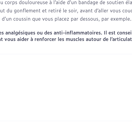
u corps douloureuse à l’aide d’un bandage de soutien éla
Eau micellaire
Contours d
t du gonflement et retiré le soir, avant d’aller vous cou
urgique
els
Yeux
ide d’un coussin que vous placez par dessous, par exemple
Afficher pl
Afficher plus
 analgésiques ou des anti-inflammatoires. Il est consei
nt vous aider à renforcer les muscles autour de l’articul
Autobronzants
Rasage