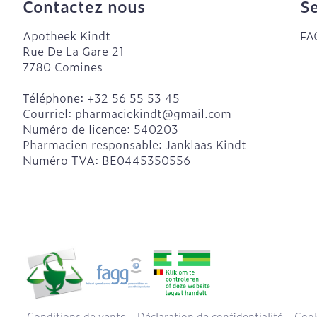
Contactez nous
Se
Apotheek Kindt
FA
Rue De La Gare 21
7780
Comines
Téléphone:
+32 56 55 53 45
Courriel:
pharmaciekindt@
gmail.com
Numéro de licence:
540203
Pharmacien responsable:
Janklaas Kindt
Numéro TVA:
BE0445350556
Conditions de vente
Déclaration de confidentialité
Cook