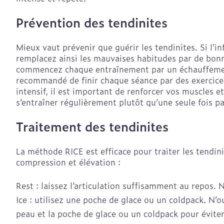
Crème, gel et
aiguilles
Pieds et jamb
Prévention des tendinites
Pieds secs, cal
crevasses
Mieux vaut prévenir que guérir les tendinites. Si l’
Système respi
remplacez ainsi les mauvaises habitudes par de bonne
Ampoules
commencez chaque entraînement par un échauffement 
recommandé de finir chaque séance par des exercice
Cors
Muscles et art
intensif, il est important de renforcer vos muscles et
Sondes, baxte
Pieds fatigués
cathéters
s’entraîner régulièrement plutôt qu’une seule fois p
Afficher plus
Sondes
Traitement des tendinites
Infections
Accessoires p
La méthode RICE est efficace pour traiter les tendini
Baxters
Sexualité et 
compression et élévation :
intime
Catheters
Poux
Rest : laissez l’articulation suffisamment au repos. 
Préservatifs e
contraception
Ice : utilisez une poche de glace ou un coldpack. N’
peau et la poche de glace ou un coldpack pour éviter
Diagnostique
Bien-être int