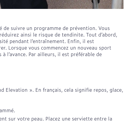
solaire
Maquillage
Aiguilles
Aiguilles stylo
l
Pinceaux et ustensiles de
maquillage
eillé de suivre un programme de prévention. Vous
us
Afficher plus
ie
Voies urinaires
duirez ainsi le risque de tendinite. Tout d’abord,
Eye-liners
é pendant l’entraînement. Enfin, il est
aires
pérer. Lorsque vous commencez un nouveau sport
Mascaras
anxiété et
Arrêter de fumer
 l’avance. Par ailleurs, il est préférable de
ts
Piluliers et accessoires
Ombres à paupières
Afficher plus
Médicaments anti-
tumoraux
 Elevation ». En français, cela signifie repos, glace,
isage
Répulsifs anti-insectes
pigmentation
Anesthésie
flammé.
ble - peau
ent sur votre peau. Placez une serviette entre la
ie
Médications diverses