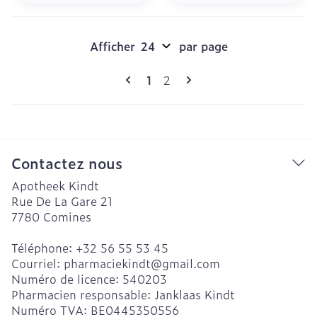
Afficher
par page
Pages
Vous lisez actuellement la pag
Page
1
2
Contactez nous
Apotheek Kindt
Rue De La Gare 21
7780
Comines
Téléphone:
+32 56 55 53 45
Courriel:
pharmaciekindt@
gmail.com
Numéro de licence:
540203
Pharmacien responsable:
Janklaas Kindt
Numéro TVA:
BE0445350556