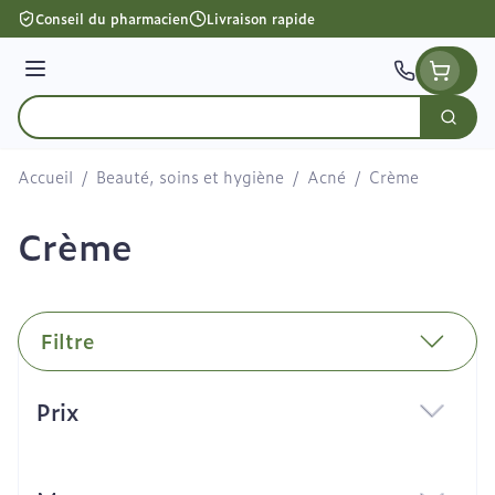
Aller au contenu
Conseil du pharmacien
Livraison rapide
Menu
Cherc
Rechercher
Accueil
/
Beauté, soins et hygiène
/
Acné
/
Crème
Crème
Filtre
Passer à la liste des produits
Prix
filter