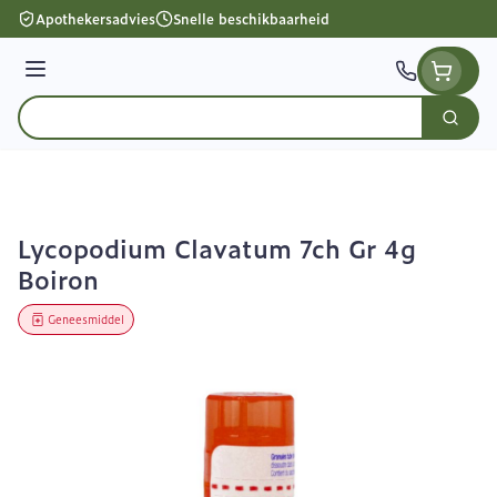
Ga naar de inhoud
Apothekersadvies
Snelle beschikbaarheid
Menu
Zoek
Product, merk, categorie...
Lycopodium Clavatum 7ch Gr 4g
Boiron
Geneesmiddel